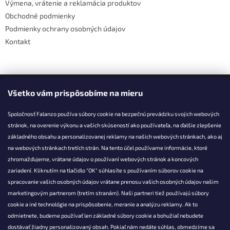
Výmena, vrátenie a reklamácia produktov
Obchodné podmienky
Podmienky ochrany osobných údajov
Kontakt
Facebook
Všetko vám prispôsobíme na mieru
Spoločnosť Falanzo používa súbory cookie na bezpečnú prevádzku svojich webových
stránok, na overenie výkonu a vašich skúseností ako používateľa, na ďalšie zlepšenie
základného obsahu a personalizovanej reklamy na našich webových stránkach, ako aj
KONTAKT
na webových stránkach tretích strán. Na tento účel používame informácie, ktoré
zhromažďujeme, vrátane údajov o používaní webových stránok a koncových
info@falanzo.sk
zariadení. Kliknutím na tlačidlo "OK" súhlasíte s používaním súborov cookie na
Falanzo.sk
spracovanie vašich osobných údajov vrátane prenosu vašich osobných údajov našim
FalanzoSK
marketingovým partnerom (tretím stranám). Naši partneri tiež používajú súbory
cookie a iné technológie na prispôsobenie, meranie a analýzu reklamy. Ak to
odmietnete, budeme používať len základné súbory cookie a bohužiaľ nebudete
dostávať žiadny personalizovaný obsah. Pokiaľ nám nedáte súhlas, obmedzíme sa