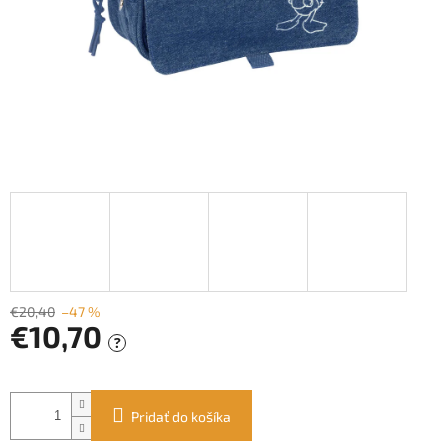
€20,40
–47 %
€10,70
?
Jednotková
cena:
Pridať do košíka