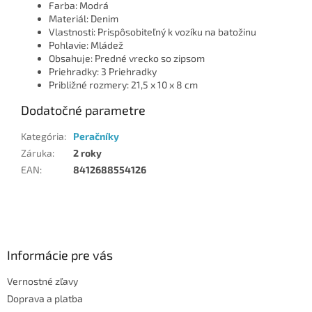
Farba: Modrá
Materiál: Denim
Vlastnosti: Prispôsobiteľný k vozíku na batožinu
Pohlavie: Mládež
Obsahuje: Predné vrecko so zipsom
Priehradky: 3 Priehradky
Približné rozmery: 21,5 x 10 x 8 cm
Dodatočné parametre
Kategória
:
Peračníky
Záruka
:
2 roky
EAN
:
8412688554126
Z
á
p
ä
Informácie pre vás
t
Vernostné zľavy
i
Doprava a platba
e