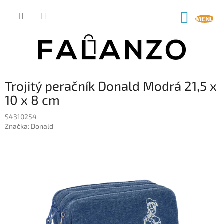
Prejsť
na
NÁKUP
obsah
KOŠÍK
Trojitý peračník Donald Modrá 21,5 x
10 x 8 cm
S4310254
Značka:
Donald