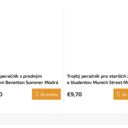
ý peračník s predným
Trojitý peračník pre starších
om Benetton Summer Modrá
a študentov Munich Street 
 10 x 8 cm)
Sivá (22 x 12 x 3 cm)
0
€9,70
Do košíka
Do 