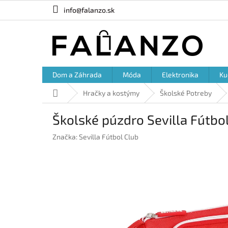
Prejsť
info@falanzo.sk
na
obsah
Dom a Záhrada
Móda
Elektronika
Ku
Domov
Hračky a kostýmy
Školské Potreby
Školské púzdro Sevilla Fútbol
Značka:
Sevilla Fútbol Club