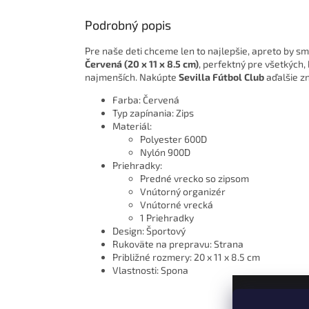
Podrobný popis
Pre naše deti chceme len to najlepšie, apreto by s
Červená (20 x 11 x 8.5 cm)
, perfektný pre všetkých,
najmenších. Nakúpte
Sevilla Fútbol Club
aďalšie zn
Farba: Červená
Typ zapínania: Zips
Materiál:
Polyester 600D
Nylón 900D
Priehradky:
Predné vrecko so zipsom
Vnútorný organizér
Vnútorné vrecká
1 Priehradky
Design: Športový
Rukoväte na prepravu: Strana
Približné rozmery: 20 x 11 x 8.5 cm
Vlastnosti: Spona