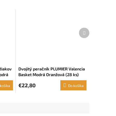
Ďalší
produkt
 žiakov
Dvojitý peračník PLUMIER Valencia
Modrá
Basket Modrá Oranžová (28 ks)
€22,80
košíka
Do košíka