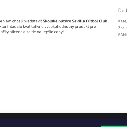
Dod
me Vám chceli predstaviť
Školské púzdro Sevilla Fútbol Club
Kate
 ktorí hľadajú kvalitatívne vysokohodnotný produkt pre
Záru
ačky alicencie za tie najlepšie ceny!
EAN
: