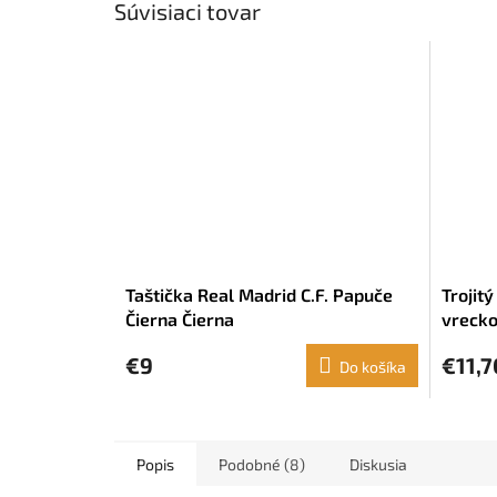
Súvisiaci tovar
Taštička Real Madrid C.F. Papuče
Trojit
Čierna Čierna
vreck
(21,5 x
€9
€11,7
Do košíka
Popis
Podobné (8)
Diskusia