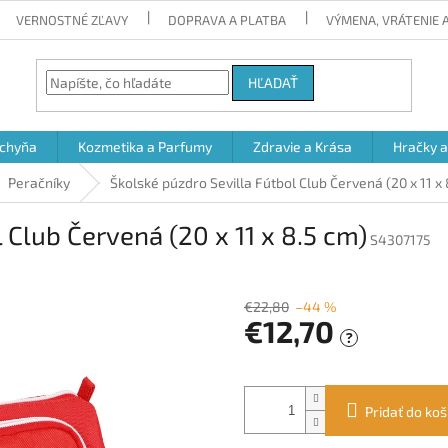
VERNOSTNÉ ZĽAVY
DOPRAVA A PLATBA
VÝMENA, VRÁTENIE
HĽADAŤ
chyňa
Kozmetika a Parfumy
Zdravie a Krása
Hračky 
Peračníky
Školské púzdro Sevilla Fútbol Club Červená (20 x 11 x 
 Club Červená (20 x 11 x 8.5 cm)
S4307175
€22,80
–44 %
€12,70
?
Jednotková
cena:
Pridať do koš