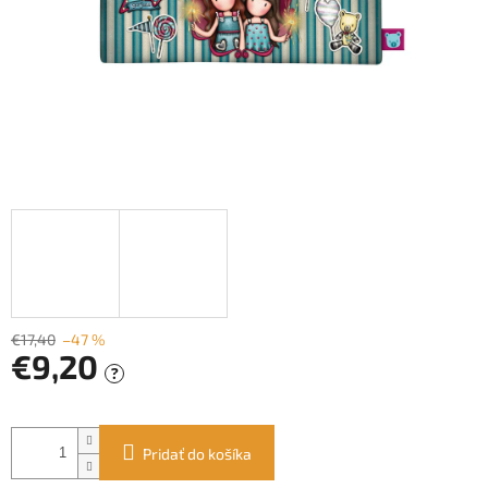
€17,40
–47 %
€9,20
?
Jednotková
cena:
Pridať do košíka