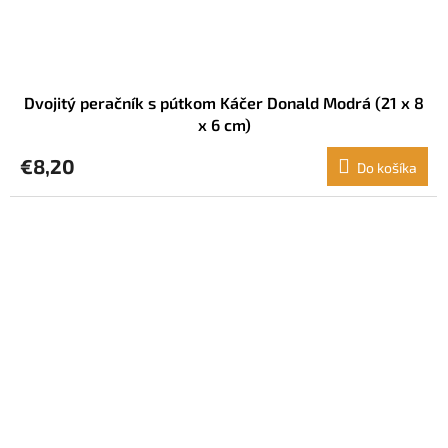
Dvojitý peračník s pútkom Káčer Donald Modrá (21 x 8
x 6 cm)
€8,20
Do košíka