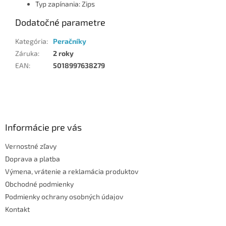
Typ zapínania: Zips
Dodatočné parametre
Kategória
:
Peračníky
Záruka
:
2 roky
EAN
:
5018997638279
Z
á
p
ä
Informácie pre vás
t
Vernostné zľavy
i
Doprava a platba
e
Výmena, vrátenie a reklamácia produktov
Obchodné podmienky
Podmienky ochrany osobných údajov
Kontakt