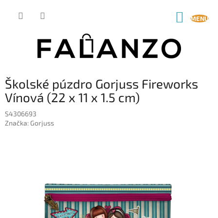
Prejsť
na
NÁKUP
obsah
KOŠÍK
Školské púzdro Gorjuss Fireworks
Vínová (22 x 11 x 1.5 cm)
S4306693
Značka:
Gorjuss