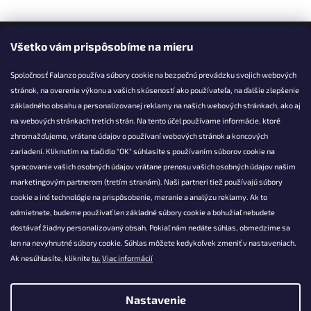
Facebook
Všetko vám prispôsobíme na mieru
Spoločnosť Falanzo používa súbory cookie na bezpečnú prevádzku svojich webových
stránok, na overenie výkonu a vašich skúseností ako používateľa, na ďalšie zlepšenie
základného obsahu a personalizovanej reklamy na našich webových stránkach, ako aj
KONTAKT
na webových stránkach tretích strán. Na tento účel používame informácie, ktoré
zhromažďujeme, vrátane údajov o používaní webových stránok a koncových
info@falanzo.sk
zariadení. Kliknutím na tlačidlo "OK" súhlasíte s používaním súborov cookie na
Falanzo.sk
spracovanie vašich osobných údajov vrátane prenosu vašich osobných údajov našim
FalanzoSK
marketingovým partnerom (tretím stranám). Naši partneri tiež používajú súbory
cookie a iné technológie na prispôsobenie, meranie a analýzu reklamy. Ak to
odmietnete, budeme používať len základné súbory cookie a bohužiaľ nebudete
dostávať žiadny personalizovaný obsah. Pokiaľ nám nedáte súhlas, obmedzíme sa
len na nevyhnutné súbory cookie. Súhlas môžete kedykoľvek zmeniť v nastaveniach.
Ak nesúhlasíte, kliknite
tu.
Viac informácií
Nastavenie