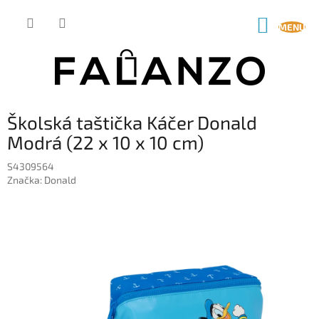
Prejsť
na
NÁKUP
obsah
KOŠÍK
Školská taštička Káčer Donald
Modrá (22 x 10 x 10 cm)
S4309564
Značka:
Donald