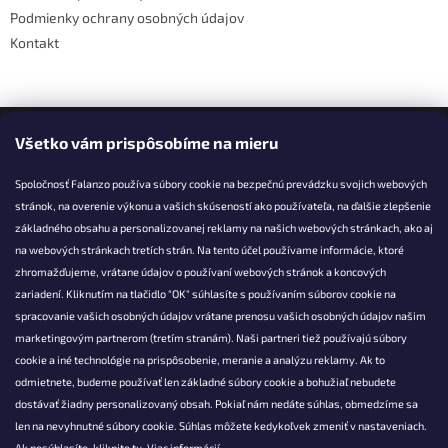
Podmienky ochrany osobných údajov
Kontakt
Facebook
Všetko vám prispôsobíme na mieru
Spoločnosť Falanzo používa súbory cookie na bezpečnú prevádzku svojich webových
stránok, na overenie výkonu a vašich skúseností ako používateľa, na ďalšie zlepšenie
základného obsahu a personalizovanej reklamy na našich webových stránkach, ako aj
KONTAKT
na webových stránkach tretích strán. Na tento účel používame informácie, ktoré
zhromažďujeme, vrátane údajov o používaní webových stránok a koncových
info@falanzo.sk
zariadení. Kliknutím na tlačidlo "OK" súhlasíte s používaním súborov cookie na
Falanzo.sk
spracovanie vašich osobných údajov vrátane prenosu vašich osobných údajov našim
FalanzoSK
marketingovým partnerom (tretím stranám). Naši partneri tiež používajú súbory
cookie a iné technológie na prispôsobenie, meranie a analýzu reklamy. Ak to
odmietnete, budeme používať len základné súbory cookie a bohužiaľ nebudete
dostávať žiadny personalizovaný obsah. Pokiaľ nám nedáte súhlas, obmedzíme sa
len na nevyhnutné súbory cookie. Súhlas môžete kedykoľvek zmeniť v nastaveniach.
Ak nesúhlasíte, kliknite
tu.
Viac informácií