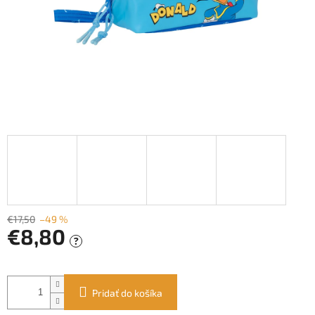
€17,50
–49 %
€8,80
?
Jednotková
cena:
Pridať do košíka