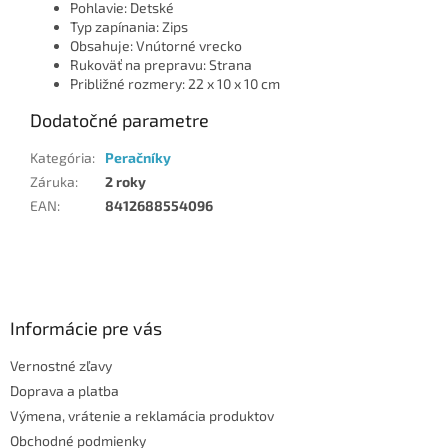
Pohlavie: Detské
Typ zapínania: Zips
Obsahuje: Vnútorné vrecko
Rukoväť na prepravu: Strana
Približné rozmery: 22 x 10 x 10 cm
Dodatočné parametre
Kategória
:
Peračníky
Záruka
:
2 roky
EAN
:
8412688554096
Z
á
p
ä
Informácie pre vás
t
Vernostné zľavy
i
Doprava a platba
e
Výmena, vrátenie a reklamácia produktov
Obchodné podmienky