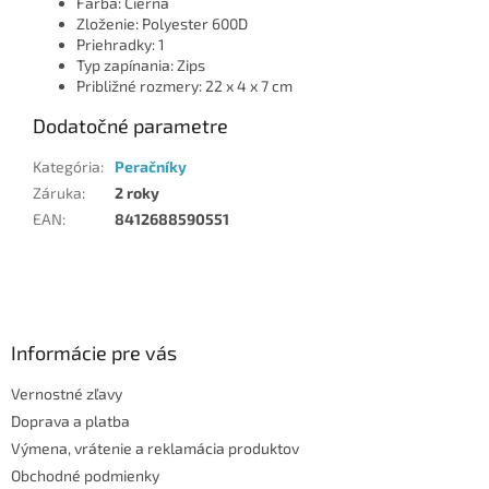
Farba: Čierna
Zloženie: Polyester 600D
Priehradky: 1
Typ zapínania: Zips
Približné rozmery: 22 x 4 x 7 cm
Dodatočné parametre
Kategória
:
Peračníky
Záruka
:
2 roky
EAN
:
8412688590551
Z
á
p
ä
Informácie pre vás
t
Vernostné zľavy
i
Doprava a platba
e
Výmena, vrátenie a reklamácia produktov
Obchodné podmienky