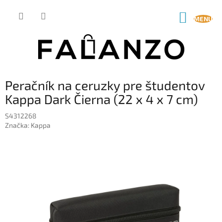
Prejsť
na
NÁKUP
obsah
KOŠÍK
Peračník na ceruzky pre študentov
Kappa Dark Čierna (22 x 4 x 7 cm)
S4312268
Značka:
Kappa