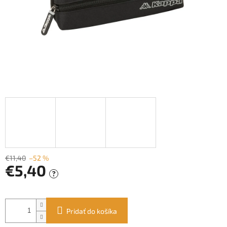
€11,40
–52 %
€5,40
?
Jednotková
cena:
Pridať do košíka