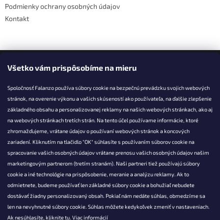
Podmienky ochrany osobných údajov
Kontakt
Facebook
Všetko vám prispôsobíme na mieru
Spoločnosť Falanzo používa súbory cookie na bezpečnú prevádzku svojich webových
stránok, na overenie výkonu a vašich skúseností ako používateľa, na ďalšie zlepšenie
základného obsahu a personalizovanej reklamy na našich webových stránkach, ako aj
KONTAKT
na webových stránkach tretích strán. Na tento účel používame informácie, ktoré
zhromažďujeme, vrátane údajov o používaní webových stránok a koncových
info@falanzo.sk
zariadení. Kliknutím na tlačidlo "OK" súhlasíte s používaním súborov cookie na
Falanzo.sk
spracovanie vašich osobných údajov vrátane prenosu vašich osobných údajov našim
FalanzoSK
marketingovým partnerom (tretím stranám). Naši partneri tiež používajú súbory
cookie a iné technológie na prispôsobenie, meranie a analýzu reklamy. Ak to
odmietnete, budeme používať len základné súbory cookie a bohužiaľ nebudete
dostávať žiadny personalizovaný obsah. Pokiaľ nám nedáte súhlas, obmedzíme sa
len na nevyhnutné súbory cookie. Súhlas môžete kedykoľvek zmeniť v nastaveniach.
Ak nesúhlasíte, kliknite
tu.
Viac informácií