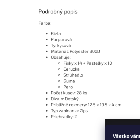
Podrobný popis
Farba:
Biela
Purpurová
Tyrkysová
Materiál: Polyester 300D
Obsahuje:
Fixky x 14 + Pastelky x 10
Ceruzka
Strúhadlo
Guma
Pero
Počet kusov: 28 ks
Dizajn: Detský
Približné rozmery: 12.5 x 19.5 x 4 cm
Typ zapínania: Zips
Priehradky: 2
Všetko vám
Z