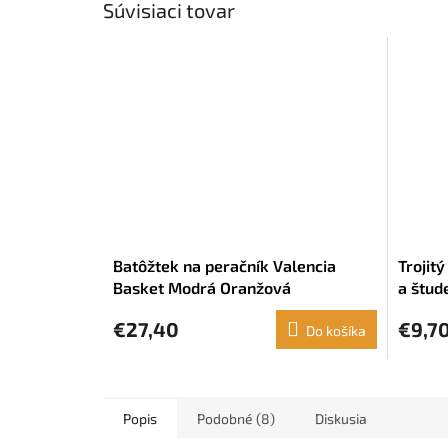
Súvisiaci tovar
Batôžtek na peračník Valencia
Trojitý
Basket Modrá Oranžová
a štud
Námorn
€27,40
€9,7
Do košíka
Popis
Podobné (8)
Diskusia