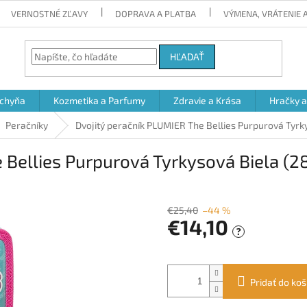
VERNOSTNÉ ZĽAVY
DOPRAVA A PLATBA
VÝMENA, VRÁTENIE
HĽADAŤ
chyňa
Kozmetika a Parfumy
Zdravie a Krása
Hračky 
Peračníky
Dvojitý peračník PLUMIER The Bellies Purpurová Tyrky
 Bellies Purpurová Tyrkysová Biela (28
€25,40
–44 %
€14,10
?
Jednotková
cena:
Pridať do koš