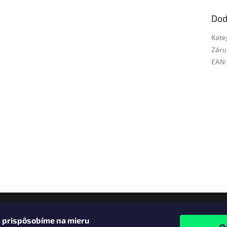
Dod
Kate
Záru
EAN
:
 prispôsobíme na mieru