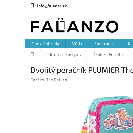
Prejsť
info@falanzo.sk
na
obsah
Dom a Záhrada
Móda
Elektronika
Ku
Domov
Hračky a kostýmy
Školské Potreby
Dvojitý peračník PLUMIER The
Značka:
The Bellies