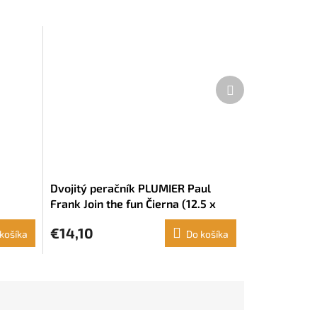
Ďalší
produkt
Dvojitý peračník PLUMIER Paul
Frank Join the fun Čierna (12.5 x
19.5 x 4 cm) (28 Kusy)
€14,10
košíka
Do košíka