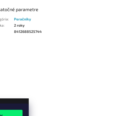
atočné parametre
gória
:
Peračníky
ka
:
2 roky
8412688525744