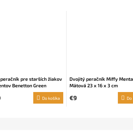
 peračník pre starších žiakov
Dvojitý peračník Miffy Menta
entov Benetton Green
Mätová 23 x 16 x 3 cm
ícka modrá (22 x 12 x 3 cm)
0
€9
Do košíka
Do 