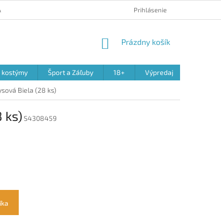
 A REKLAMÁCIA PRODUKTOV
OBCHODNÉ PODMIENKY
Prihlásenie
PODMIENK
NÁKUPNÝ
Prázdny košík
KOŠÍK
a kostýmy
Šport a Záľuby
18+
Výpredaj
sová Biela (28 ks)
 ks)
S4308459
íka