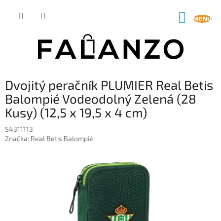
Prejsť
na
NÁKUP
obsah
KOŠÍK
Dvojitý peračník PLUMIER Real Betis
Balompié Vodeodolný Zelená (28
Kusy) (12,5 x 19,5 x 4 cm)
S4311113
Značka:
Real Betis Balompié