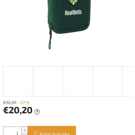
€32,30
–37 %
€20,20
?
Jednotková
cena:
Pridať do košíka