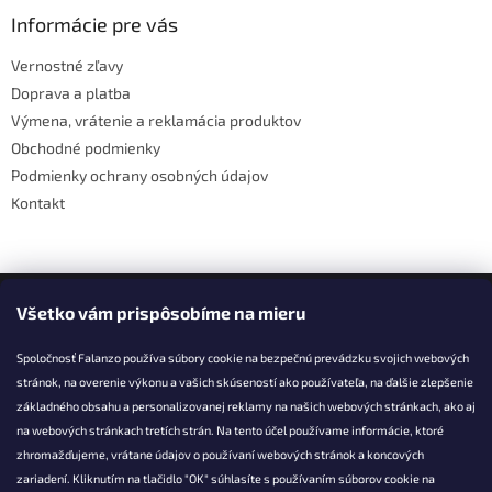
p
ä
Informácie pre vás
t
Vernostné zľavy
i
Doprava a platba
e
Výmena, vrátenie a reklamácia produktov
Obchodné podmienky
Podmienky ochrany osobných údajov
Kontakt
Facebook
Všetko vám prispôsobíme na mieru
Spoločnosť Falanzo používa súbory cookie na bezpečnú prevádzku svojich webových
stránok, na overenie výkonu a vašich skúseností ako používateľa, na ďalšie zlepšenie
základného obsahu a personalizovanej reklamy na našich webových stránkach, ako aj
KONTAKT
na webových stránkach tretích strán. Na tento účel používame informácie, ktoré
zhromažďujeme, vrátane údajov o používaní webových stránok a koncových
info@falanzo.sk
zariadení. Kliknutím na tlačidlo "OK" súhlasíte s používaním súborov cookie na
Falanzo.sk