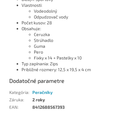
Vlastnosti:
Vodeodolný
Odpudzovač vody
Počet kusov: 28
Obsahuje:
Ceruzka
Strúhadlo
Guma
Pero
Fixky x 14 + Pastelky x 10
Typ zapínania: Zips
Približné rozmery: 12,5 x 19,5 x 4 cm
Dodatočné parametre
Kategória
:
Peračníky
Záruka
:
2 roky
EAN
:
8412688567393
Z
á