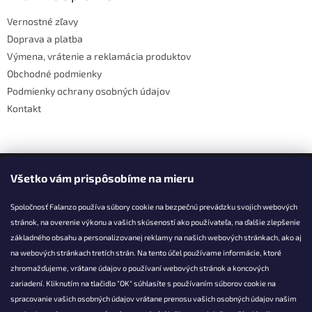
t
Vernostné zľavy
i
Doprava a platba
e
Výmena, vrátenie a reklamácia produktov
Obchodné podmienky
Podmienky ochrany osobných údajov
Kontakt
Facebook
Všetko vám prispôsobíme na mieru
Spoločnosť Falanzo používa súbory cookie na bezpečnú prevádzku svojich webových
stránok, na overenie výkonu a vašich skúseností ako používateľa, na ďalšie zlepšenie
základného obsahu a personalizovanej reklamy na našich webových stránkach, ako aj
KONTAKT
na webových stránkach tretích strán. Na tento účel používame informácie, ktoré
zhromažďujeme, vrátane údajov o používaní webových stránok a koncových
info@falanzo.sk
zariadení. Kliknutím na tlačidlo "OK" súhlasíte s používaním súborov cookie na
Falanzo.sk
spracovanie vašich osobných údajov vrátane prenosu vašich osobných údajov našim
FalanzoSK