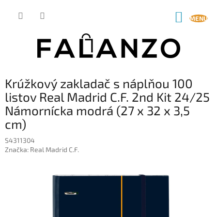
Prejsť
na
NÁKUP
obsah
KOŠÍK
Krúžkový zakladač s náplňou 100
listov Real Madrid C.F. 2nd Kit 24/25
Námornícka modrá (27 x 32 x 3,5
cm)
S4311304
Značka:
Real Madrid C.F.