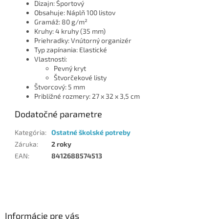
Dizajn: Športový
Obsahuje: Náplň 100 listov
Gramáž: 80 g/m²
Kruhy: 4 kruhy (35 mm)
Priehradky: Vnútorný organizér
Typ zapínania: Elastické
Vlastnosti:
Pevný kryt
Štvorčekové listy
Štvorcový: 5 mm
Približné rozmery: 27 x 32 x 3,5 cm
Dodatočné parametre
Kategória
:
Ostatné školské potreby
Záruka
:
2 roky
EAN
:
8412688574513
Z
á
p
ä
Informácie pre vás