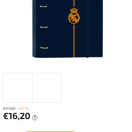
€27,60
–41 %
€16,20
?
Jednotková
cena: