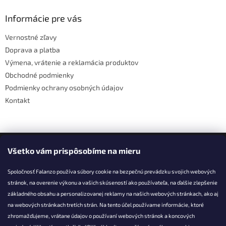
p
ä
Informácie pre vás
t
Vernostné zľavy
i
Doprava a platba
e
Výmena, vrátenie a reklamácia produktov
Obchodné podmienky
Podmienky ochrany osobných údajov
Kontakt
Facebook
Všetko vám prispôsobíme na mieru
Spoločnosť Falanzo používa súbory cookie na bezpečnú prevádzku svojich webových
stránok, na overenie výkonu a vašich skúseností ako používateľa, na ďalšie zlepšenie
základného obsahu a personalizovanej reklamy na našich webových stránkach, ako aj
KONTAKT
na webových stránkach tretích strán. Na tento účel používame informácie, ktoré
zhromažďujeme, vrátane údajov o používaní webových stránok a koncových
info@falanzo.sk