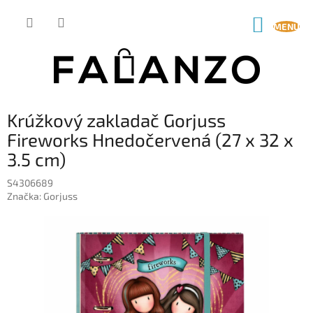
Prejsť
na
NÁKUP
obsah
KOŠÍK
Krúžkový zakladač Gorjuss
Fireworks Hnedočervená (27 x 32 x
3.5 cm)
S4306689
Značka:
Gorjuss