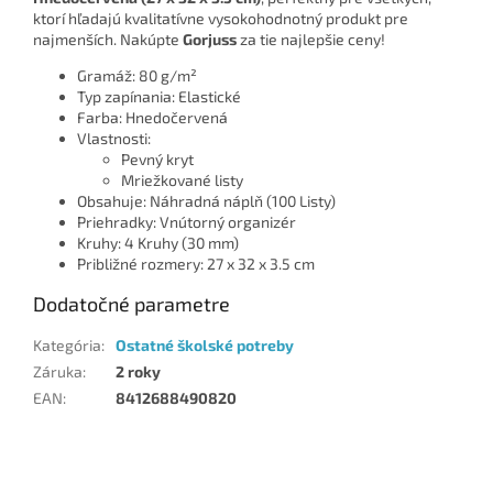
ktorí hľadajú kvalitatívne vysokohodnotný produkt pre
najmenších. Nakúpte
Gorjuss
za tie najlepšie ceny!
Gramáž: 80 g/m²
Typ zapínania: Elastické
Farba: Hnedočervená
Vlastnosti:
Pevný kryt
Mriežkované listy
Obsahuje: Náhradná náplň (100 Listy)
Priehradky: Vnútorný organizér
Kruhy: 4 Kruhy (30 mm)
Približné rozmery: 27 x 32 x 3.5 cm
Dodatočné parametre
Kategória
:
Ostatné školské potreby
Záruka
:
2 roky
EAN
:
8412688490820
Z
á