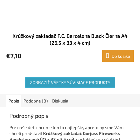
Krúžkový zakladač F.C. Barcelona Black Čierna A4
(26,5 x 33 x 4 cm)
€7,10
Do košíka
ZOBRAZIŤ VŠETKY SÚVISIACE PRODUKTY
Popis
Podobné (8)
Diskusia
Podrobný popis
Pre naše deti chceme len to najlepšie, apreto by sme Vám
chceli predstaviť
Krúžkový zakladač
Gorjuss Fireworks
Hnedočervená (27 x 32 x 3.5 cm)
, perfektný pre všetkých,