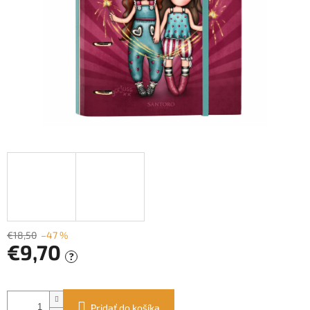
€18,50
–47 %
€9,70
?
Jednotková
cena:
Pridať do košíka