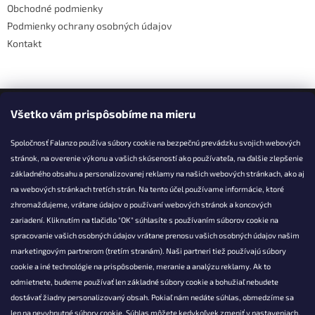
Obchodné podmienky
Podmienky ochrany osobných údajov
Kontakt
Facebook
Všetko vám prispôsobíme na mieru
Spoločnosť Falanzo používa súbory cookie na bezpečnú prevádzku svojich webových
stránok, na overenie výkonu a vašich skúseností ako používateľa, na ďalšie zlepšenie
základného obsahu a personalizovanej reklamy na našich webových stránkach, ako aj
KONTAKT
na webových stránkach tretích strán. Na tento účel používame informácie, ktoré
zhromažďujeme, vrátane údajov o používaní webových stránok a koncových
info@falanzo.sk
zariadení. Kliknutím na tlačidlo "OK" súhlasíte s používaním súborov cookie na
Falanzo.sk
spracovanie vašich osobných údajov vrátane prenosu vašich osobných údajov našim
FalanzoSK
marketingovým partnerom (tretím stranám). Naši partneri tiež používajú súbory
cookie a iné technológie na prispôsobenie, meranie a analýzu reklamy. Ak to
odmietnete, budeme používať len základné súbory cookie a bohužiaľ nebudete
dostávať žiadny personalizovaný obsah. Pokiaľ nám nedáte súhlas, obmedzíme sa
len na nevyhnutné súbory cookie. Súhlas môžete kedykoľvek zmeniť v nastaveniach.