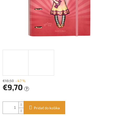
€18,50
–47 %
€9,70
?
Jednotková
cena:
Pridať do košíka