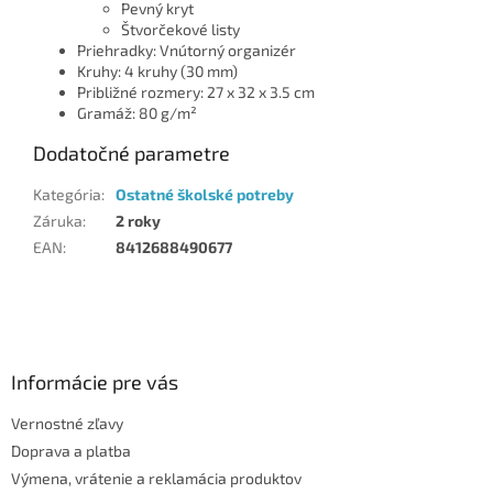
Pevný kryt
Štvorčekové listy
Priehradky: Vnútorný organizér
Kruhy: 4 kruhy (30 mm)
Približné rozmery: 27 x 32 x 3.5 cm
Gramáž: 80 g/m²
Dodatočné parametre
Kategória
:
Ostatné školské potreby
Záruka
:
2 roky
EAN
:
8412688490677
Z
á
p
ä
Informácie pre vás
t
Vernostné zľavy
i
Doprava a platba
e
Výmena, vrátenie a reklamácia produktov