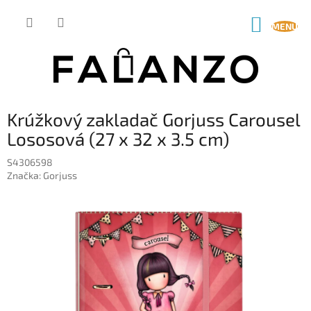
Prejsť
na
NÁKUP
obsah
KOŠÍK
Krúžkový zakladač Gorjuss Carousel
Lososová (27 x 32 x 3.5 cm)
S4306598
Značka:
Gorjuss