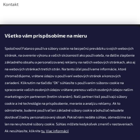
Kontakt
Facebook
Všetko vám prispôsobíme na mieru
Spoločnosť Falanzo používa súbory cookie na bezpečnú prevádzku svojich webových
stránok, na overenie výkonu a vašich skúseností ako používateľa, na ďalšie zlepšenie
základného obsahu a personalizovanej reklamy na našich webových stránkach, ako aj
KONTAKT
na webových stránkach tretích strán. Na tento účel používame informácie, ktoré
zhromažďujeme, vrátane údajov o používaní webových stránok a koncových
info@falanzo.sk
zariadení. Kliknutím na tlačidlo "OK" súhlasíte s používaním súborov cookie na
Falanzo.sk
spracovanie vašich osobných údajov vrátane prenosu vašich osobných údajov našim
FalanzoSK
marketingovým partnerom (tretím stranám). Naši partneri tiež používajú súbory
cookie a iné technológie na prispôsobenie, meranie a analýzu reklamy. Ak to
odmietnete, budeme používať len základné súbory cookie a bohužiaľ nebudete
dostávať žiadny personalizovaný obsah. Pokiaľ nám nedáte súhlas, obmedzíme sa
len na nevyhnutné súbory cookie. Súhlas môžete kedykoľvek zmeniť v nastaveniach.
Ak nesúhlasíte, kliknite
tu.
Viac informácií