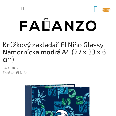
Prejsť
na
NÁKUP
obsah
KOŠÍK
Krúžkový zakladač El Niño Glassy
Námornícka modrá A4 (27 x 33 x 6
cm)
S4310182
Značka:
El Niño