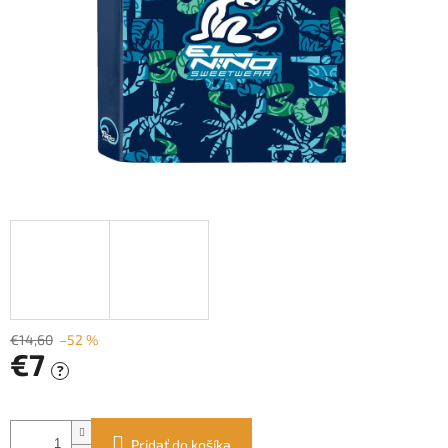
€14,60
–52 %
€7
?
Jednotková
cena:
Pridať do košíka