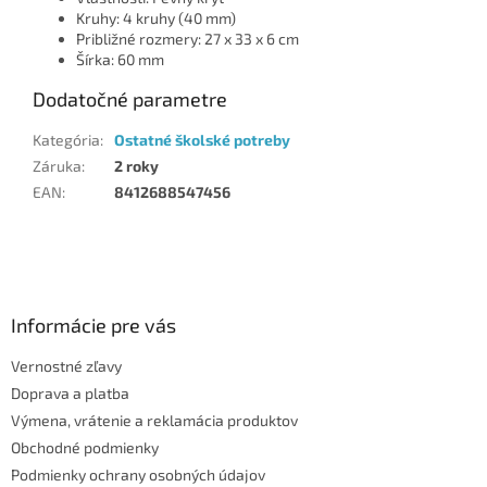
Kruhy: 4 kruhy (40 mm)
Približné rozmery: 27 x 33 x 6 cm
Šírka: 60 mm
Dodatočné parametre
Kategória
:
Ostatné školské potreby
Záruka
:
2 roky
EAN
:
8412688547456
Z
á
p
ä
Informácie pre vás
t
Vernostné zľavy
i
Doprava a platba
e
Výmena, vrátenie a reklamácia produktov
Obchodné podmienky
Podmienky ochrany osobných údajov