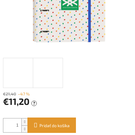
€21,40
–47 %
€11,20
?
Jednotková
cena:
Pridať do košíka