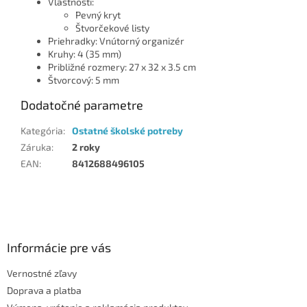
Vlastnosti:
Pevný kryt
Štvorčekové listy
Priehradky: Vnútorný organizér
Kruhy: 4 (35 mm)
Približné rozmery: 27 x 32 x 3.5 cm
Štvorcový: 5 mm
Dodatočné parametre
Kategória
:
Ostatné školské potreby
Záruka
:
2 roky
EAN
:
8412688496105
Z
á
p
ä
Informácie pre vás
t
Vernostné zľavy
i
Doprava a platba
e