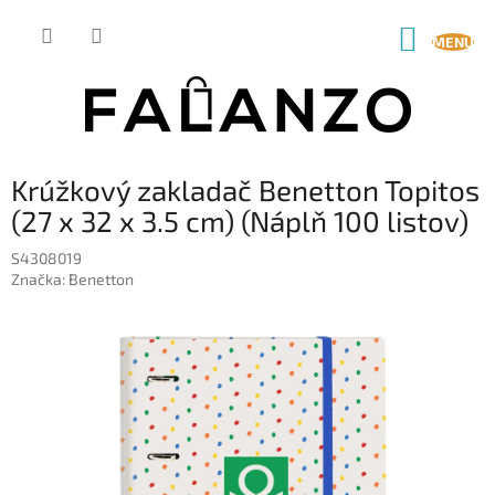
Prejsť
na
NÁKUP
obsah
KOŠÍK
Krúžkový zakladač Benetton Topitos
(27 x 32 x 3.5 cm) (Náplň 100 listov)
S4308019
Značka:
Benetton