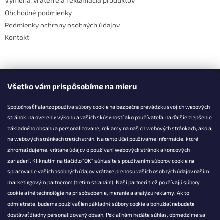
Výmena, vrátenie a reklamácia produktov
Obchodné podmienky
Podmienky ochrany osobných údajov
Kontakt
Facebook
Všetko vám prispôsobíme na mieru
Spoločnosť Falanzo používa súbory cookie na bezpečnú prevádzku svojich webových
stránok, na overenie výkonu a vašich skúseností ako používateľa, na ďalšie zlepšenie
základného obsahu a personalizovanej reklamy na našich webových stránkach, ako aj
KONTAKT
na webových stránkach tretích strán. Na tento účel používame informácie, ktoré
zhromažďujeme, vrátane údajov o používaní webových stránok a koncových
info@falanzo.sk
zariadení. Kliknutím na tlačidlo "OK" súhlasíte s používaním súborov cookie na
Falanzo.sk
spracovanie vašich osobných údajov vrátane prenosu vašich osobných údajov našim
FalanzoSK
marketingovým partnerom (tretím stranám). Naši partneri tiež používajú súbory
cookie a iné technológie na prispôsobenie, meranie a analýzu reklamy. Ak to
odmietnete, budeme používať len základné súbory cookie a bohužiaľ nebudete
dostávať žiadny personalizovaný obsah. Pokiaľ nám nedáte súhlas, obmedzíme sa