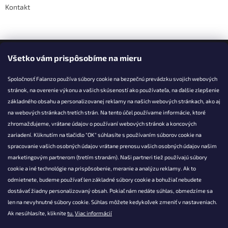
Kontakt
Facebook
Všetko vám prispôsobíme na mieru
Spoločnosť Falanzo používa súbory cookie na bezpečnú prevádzku svojich webových
stránok, na overenie výkonu a vašich skúseností ako používateľa, na ďalšie zlepšenie
základného obsahu a personalizovanej reklamy na našich webových stránkach, ako aj
KONTAKT
na webových stránkach tretích strán. Na tento účel používame informácie, ktoré
zhromažďujeme, vrátane údajov o používaní webových stránok a koncových
info@falanzo.sk
zariadení. Kliknutím na tlačidlo "OK" súhlasíte s používaním súborov cookie na
Falanzo.sk
spracovanie vašich osobných údajov vrátane prenosu vašich osobných údajov našim
FalanzoSK
marketingovým partnerom (tretím stranám). Naši partneri tiež používajú súbory
cookie a iné technológie na prispôsobenie, meranie a analýzu reklamy. Ak to
odmietnete, budeme používať len základné súbory cookie a bohužiaľ nebudete
dostávať žiadny personalizovaný obsah. Pokiaľ nám nedáte súhlas, obmedzíme sa
len na nevyhnutné súbory cookie. Súhlas môžete kedykoľvek zmeniť v nastaveniach.
Ak nesúhlasíte, kliknite
tu.
Viac informácií