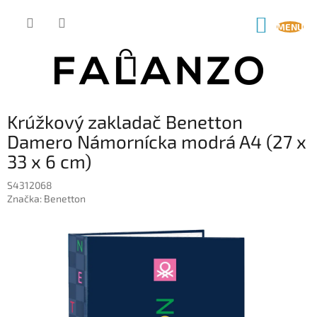
Prejsť
na
NÁKUP
obsah
KOŠÍK
Krúžkový zakladač Benetton
Damero Námornícka modrá A4 (27 x
33 x 6 cm)
S4312068
Značka:
Benetton