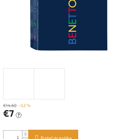
€14,60
–52 %
€7
?
Jednotková
cena:
Pridať do košíka