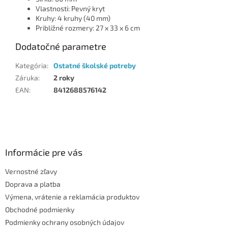
Vlastnosti: Pevný kryt
Kruhy: 4 kruhy (40 mm)
Približné rozmery: 27 x 33 x 6 cm
Dodatočné parametre
Kategória
:
Ostatné školské potreby
Záruka
:
2 roky
EAN
:
8412688576142
Z
á
p
ä
Informácie pre vás
t
Vernostné zľavy
i
Doprava a platba
e
Výmena, vrátenie a reklamácia produktov
Obchodné podmienky
Podmienky ochrany osobných údajov