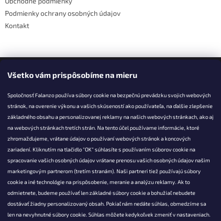
Obchodné podmienky
Podmienky ochrany osobných údajov
Kontakt
Facebook
Všetko vám prispôsobíme na mieru
Spoločnosť Falanzo používa súbory cookie na bezpečnú prevádzku svojich webových
stránok, na overenie výkonu a vašich skúseností ako používateľa, na ďalšie zlepšenie
základného obsahu a personalizovanej reklamy na našich webových stránkach, ako aj
KONTAKT
na webových stránkach tretích strán. Na tento účel používame informácie, ktoré
zhromažďujeme, vrátane údajov o používaní webových stránok a koncových
info@falanzo.sk
zariadení. Kliknutím na tlačidlo "OK" súhlasíte s používaním súborov cookie na
Falanzo.sk
spracovanie vašich osobných údajov vrátane prenosu vašich osobných údajov našim
FalanzoSK
marketingovým partnerom (tretím stranám). Naši partneri tiež používajú súbory
cookie a iné technológie na prispôsobenie, meranie a analýzu reklamy. Ak to
odmietnete, budeme používať len základné súbory cookie a bohužiaľ nebudete
dostávať žiadny personalizovaný obsah. Pokiaľ nám nedáte súhlas, obmedzíme sa
len na nevyhnutné súbory cookie. Súhlas môžete kedykoľvek zmeniť v nastaveniach.