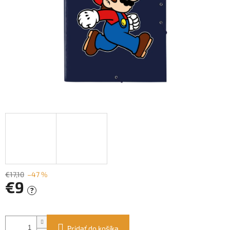
€17,10
–47 %
€9
?
Jednotková
cena:
Pridať do košíka