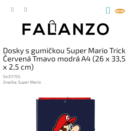
Prejsť
na
NÁKUP
obsah
KOŠÍK
Dosky s gumičkou Super Mario Trick
Červená Tmavo modrá A4 (26 x 33,5
x 2,5 cm)
S4311755
Značka:
Super Mario