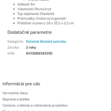
Veľkosť: A4
Vlastnosti: Pevný kryt
Typ zapínania: Elastické
Priehradky: Vnútorný organizér
Približné rozmery: 26 x 33,5 x 2,5 cm
Dodatočné parametre
Kategória
:
Ostatné školské potreby
Záruka
:
2 roky
EAN
:
8412688585595
Z
á
p
ä
Informácie pre vás
t
Vernostné zľavy
i
Doprava a platba
e
Výmena, vrátenie a reklamácia produktov