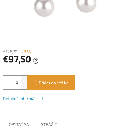
€126,70
–23 %
€97,50
?
Jednotková
cena:
Pridať do košíka
Detailné informácie
OPÝTAŤ SA
STRÁŽIŤ