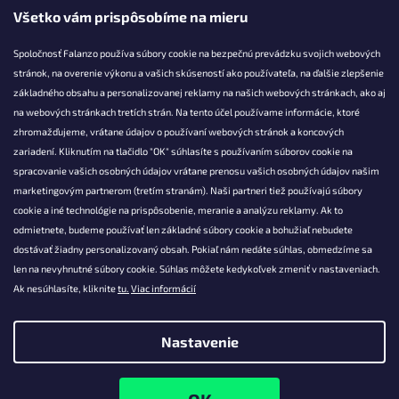
Všetko vám prispôsobíme na mieru
Spoločnosť Falanzo používa súbory cookie na bezpečnú prevádzku svojich webových
stránok, na overenie výkonu a vašich skúseností ako používateľa, na ďalšie zlepšenie
základného obsahu a personalizovanej reklamy na našich webových stránkach, ako aj
KONTAKT
na webových stránkach tretích strán. Na tento účel používame informácie, ktoré
zhromažďujeme, vrátane údajov o používaní webových stránok a koncových
info@falanzo.sk
zariadení. Kliknutím na tlačidlo "OK" súhlasíte s používaním súborov cookie na
Falanzo.sk
spracovanie vašich osobných údajov vrátane prenosu vašich osobných údajov našim
FalanzoSK
marketingovým partnerom (tretím stranám). Naši partneri tiež používajú súbory
cookie a iné technológie na prispôsobenie, meranie a analýzu reklamy. Ak to
odmietnete, budeme používať len základné súbory cookie a bohužiaľ nebudete
dostávať žiadny personalizovaný obsah. Pokiaľ nám nedáte súhlas, obmedzíme sa
len na nevyhnutné súbory cookie. Súhlas môžete kedykoľvek zmeniť v nastaveniach.
Ak nesúhlasíte, kliknite
tu.
Viac informácií
Nastavenie
Vytvoril Shoptet