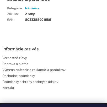
Kategória
:
Náušnice
Záruka
:
2 roky
EAN
:
8033288901686
Z
á
p
ä
Informácie pre vás
t
Vernostné zľavy
i
Doprava a platba
e
Výmena, vrátenie a reklamácia produktov
Obchodné podmienky
Podmienky ochrany osobných údajov
Kontakt
Facebook