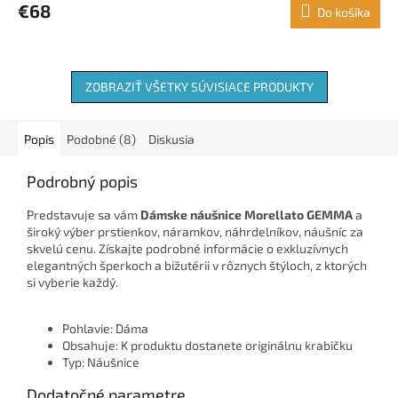
€68
Do košíka
ZOBRAZIŤ VŠETKY SÚVISIACE PRODUKTY
Popis
Podobné (8)
Diskusia
Podrobný popis
Predstavuje sa vám
Dámske náušnice Morellato GEMMA
a
široký výber prstienkov, náramkov, náhrdelníkov, náušníc za
skvelú cenu. Získajte podrobné informácie o exkluzívnych
elegantných šperkoch a bižutérii v rôznych štýloch, z ktorých
si vyberie každý.
Pohlavie: Dáma
Obsahuje: K produktu dostanete originálnu krabičku
Typ: Náušnice
Dodatočné parametre