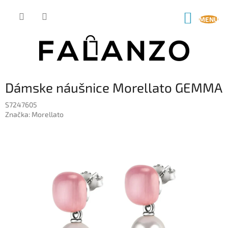
Prejsť
na
NÁKUP
obsah
KOŠÍK
Dámske náušnice Morellato GEMMA
S7247605
Značka:
Morellato