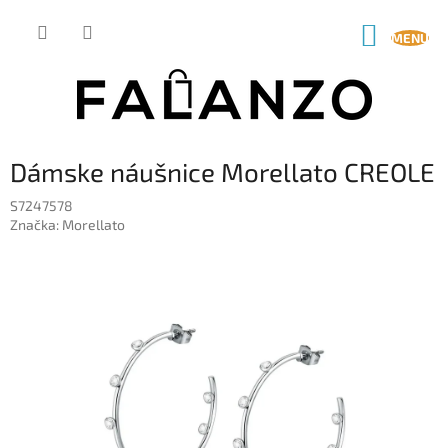
Prejsť
na
NÁKUP
obsah
KOŠÍK
Dámske náušnice Morellato CREOLE
S7247578
Značka:
Morellato