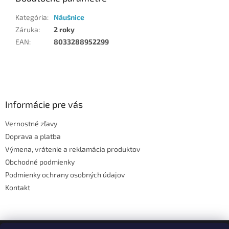
Kategória
:
Náušnice
Záruka
:
2 roky
EAN
:
8033288952299
Z
á
p
ä
Informácie pre vás
t
Vernostné zľavy
i
Doprava a platba
e
Výmena, vrátenie a reklamácia produktov
Obchodné podmienky
Podmienky ochrany osobných údajov
Kontakt
Facebook