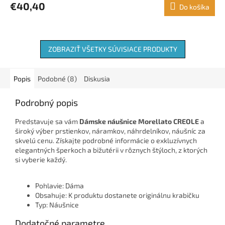
€40,40
Do košíka
ZOBRAZIŤ VŠETKY SÚVISIACE PRODUKTY
Popis
Podobné (8)
Diskusia
Podrobný popis
Predstavuje sa vám
Dámske náušnice Morellato CREOLE
a
široký výber prstienkov, náramkov, náhrdelníkov, náušníc za
skvelú cenu. Získajte podrobné informácie o exkluzívnych
elegantných šperkoch a bižutérii v rôznych štýloch, z ktorých
si vyberie každý.
Pohlavie: Dáma
Obsahuje: K produktu dostanete originálnu krabičku
Typ: Náušnice
Dodatočné parametre