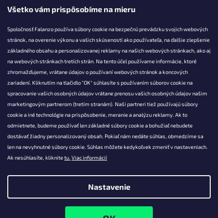
Všetko vám prispôsobíme na mieru
Spoločnosť Falanzo používa súbory cookie na bezpečnú prevádzku svojich webových
stránok, na overenie výkonu a vašich skúseností ako používateľa, na ďalšie zlepšenie
základného obsahu a personalizovanej reklamy na našich webových stránkach, ako aj
KONTAKT
na webových stránkach tretích strán. Na tento účel používame informácie, ktoré
zhromažďujeme, vrátane údajov o používaní webových stránok a koncových
info@falanzo.sk
zariadení. Kliknutím na tlačidlo "OK" súhlasíte s používaním súborov cookie na
Falanzo.sk
spracovanie vašich osobných údajov vrátane prenosu vašich osobných údajov našim
FalanzoSK
marketingovým partnerom (tretím stranám). Naši partneri tiež používajú súbory
cookie a iné technológie na prispôsobenie, meranie a analýzu reklamy. Ak to
odmietnete, budeme používať len základné súbory cookie a bohužiaľ nebudete
dostávať žiadny personalizovaný obsah. Pokiaľ nám nedáte súhlas, obmedzíme sa
len na nevyhnutné súbory cookie. Súhlas môžete kedykoľvek zmeniť v nastaveniach.
Ak nesúhlasíte, kliknite
tu.
Viac informácií
Nastavenie
Vytvoril Shoptet