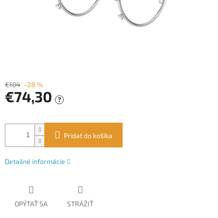
€104
–28 %
€74,30
?
Jednotková
cena:
Pridať do košíka
Detailné informácie
OPÝTAŤ SA
STRÁŽIŤ