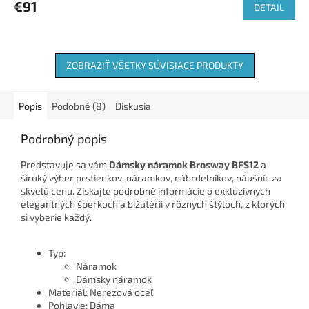
€91
DETAIL
ZOBRAZIŤ VŠETKY SÚVISIACE PRODUKTY
Popis
Podobné (8)
Diskusia
Podrobný popis
Predstavuje sa vám
Dámsky náramok Brosway BFS12
a
široký výber prstienkov, náramkov, náhrdelníkov, náušníc za
skvelú cenu. Získajte podrobné informácie o exkluzívnych
elegantných šperkoch a bižutérii v rôznych štýloch, z ktorých
si vyberie každý.
Typ:
Náramok
Dámsky náramok
Materiál: Nerezová oceľ
Pohlavie: Dáma