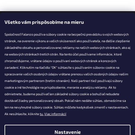
Facebook
Všetko vám prispôsobíme na mieru
Spoločnosť Falanzo používa súbory cookie na bezpečnú prevádzku svojich webových
stránok, na overenie výkonu a vašich skúseností ako používateľa, na ďalšie zlepšenie
základného obsahu a personalizovanej reklamy na našich webových stránkach, ako aj
KONTAKT
na webových stránkach tretích strán. Na tento účel používame informácie, ktoré
zhromažďujeme, vrátane údajov o používaní webových stránok a koncových
info@falanzo.sk
zariadení. Kliknutím na tlačidlo "OK" súhlasíte s používaním súborov cookie na
Falanzo.sk
spracovanie vašich osobných údajov vrátane prenosu vašich osobných údajov našim
FalanzoSK
marketingovým partnerom (tretím stranám). Naši partneri tiež používajú súbory
cookie a iné technológie na prispôsobenie, meranie a analýzu reklamy. Ak to
odmietnete, budeme používať len základné súbory cookie a bohužiaľ nebudete
dostávať žiadny personalizovaný obsah. Pokiaľ nám nedáte súhlas, obmedzíme sa
len na nevyhnutné súbory cookie. Súhlas môžete kedykoľvek zmeniť v nastaveniach.
Ak nesúhlasíte, kliknite
tu.
Viac informácií
Nastavenie