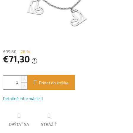
€99,80
–28 %
€71,30
?
Jednotková
cena:
Pridať do košíka
Detailné informácie
OPÝTAŤ SA
STRÁŽIŤ