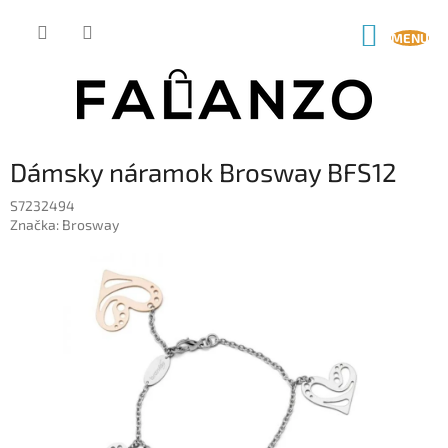
Prejsť
na
NÁKUP
obsah
KOŠÍK
Dámsky náramok Brosway BFS12
S7232494
Značka:
Brosway