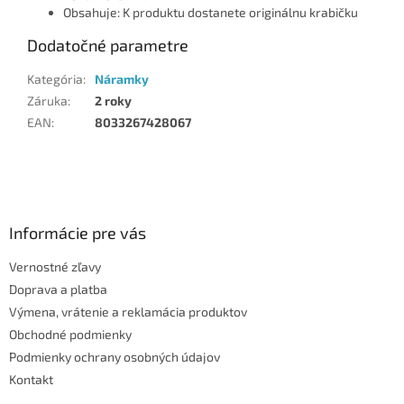
Obsahuje: K produktu dostanete originálnu krabičku
Dodatočné parametre
Kategória
:
Náramky
Záruka
:
2 roky
EAN
:
8033267428067
Z
á
p
ä
Informácie pre vás
t
Vernostné zľavy
i
Doprava a platba
e
Výmena, vrátenie a reklamácia produktov
Obchodné podmienky
Podmienky ochrany osobných údajov
Kontakt