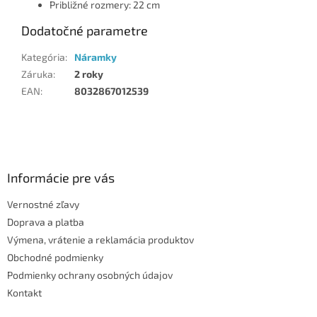
Približné rozmery: 22 cm
Dodatočné parametre
Kategória
:
Náramky
Záruka
:
2 roky
EAN
:
8032867012539
Z
á
p
ä
Informácie pre vás
t
Vernostné zľavy
i
Doprava a platba
e
Výmena, vrátenie a reklamácia produktov
Obchodné podmienky
Podmienky ochrany osobných údajov
Kontakt