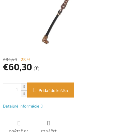
€84,40
–28 %
€60,30
?
Jednotková
cena:
Pridať do košíka
Detailné informácie
OPÝTAŤ SA
STRÁŽIŤ