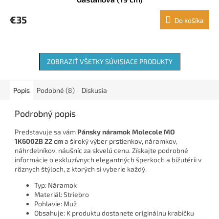
€35
Do košíka
ZOBRAZIŤ VŠETKY SÚVISIACE PRODUKTY
Popis
Podobné (8)
Diskusia
Podrobný popis
Predstavuje sa vám
Pánsky náramok Molecole MO
1K6002B 22 cm
a široký výber prstienkov, náramkov,
náhrdelníkov, náušníc za skvelú cenu. Získajte podrobné
informácie o exkluzívnych elegantných šperkoch a bižutérii v
rôznych štýloch, z ktorých si vyberie každý.
Typ: Náramok
Materiál: Striebro
Pohlavie: Muž
Obsahuje: K produktu dostanete originálnu krabičku