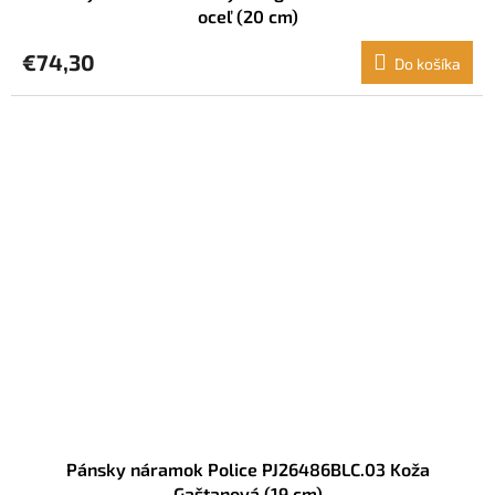
oceľ (20 cm)
€74,30
Do košíka
Pánsky náramok Police PJ26486BLC.03 Koža
Gaštanová (19 cm)