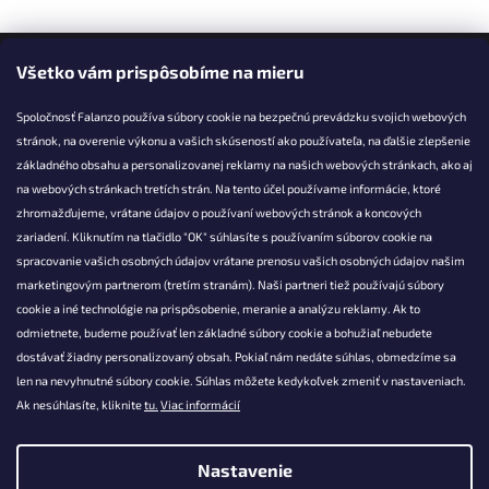
Facebook
Všetko vám prispôsobíme na mieru
Spoločnosť Falanzo používa súbory cookie na bezpečnú prevádzku svojich webových
stránok, na overenie výkonu a vašich skúseností ako používateľa, na ďalšie zlepšenie
základného obsahu a personalizovanej reklamy na našich webových stránkach, ako aj
KONTAKT
na webových stránkach tretích strán. Na tento účel používame informácie, ktoré
zhromažďujeme, vrátane údajov o používaní webových stránok a koncových
info@falanzo.sk
zariadení. Kliknutím na tlačidlo "OK" súhlasíte s používaním súborov cookie na
Falanzo.sk
spracovanie vašich osobných údajov vrátane prenosu vašich osobných údajov našim
FalanzoSK
marketingovým partnerom (tretím stranám). Naši partneri tiež používajú súbory
cookie a iné technológie na prispôsobenie, meranie a analýzu reklamy. Ak to
odmietnete, budeme používať len základné súbory cookie a bohužiaľ nebudete
dostávať žiadny personalizovaný obsah. Pokiaľ nám nedáte súhlas, obmedzíme sa
len na nevyhnutné súbory cookie. Súhlas môžete kedykoľvek zmeniť v nastaveniach.
Ak nesúhlasíte, kliknite
tu.
Viac informácií
Nastavenie
Vytvoril Shoptet