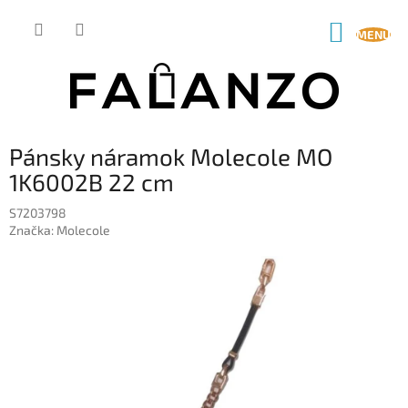
Prejsť
na
NÁKUP
obsah
KOŠÍK
Pánsky náramok Molecole MO
1K6002B 22 cm
S7203798
Značka:
Molecole