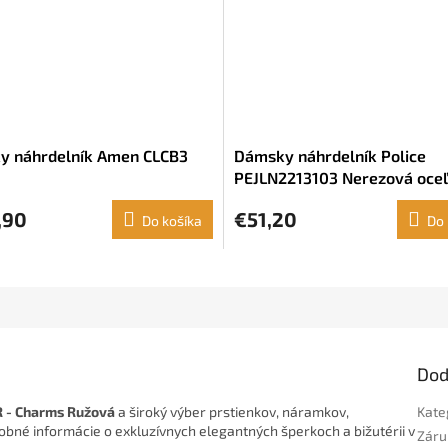
y náhrdelník Amen CLCB3
Dámsky náhrdelník Police
PEJLN2213103 Nerezová oceľ
(45 cm)
,90
€51,20
Do košíka
Do 
Dod
 - Charms Ružová
a široký výber prstienkov, náramkov,
Kate
robné informácie o exkluzívnych elegantných šperkoch a bižutérii v
Záru