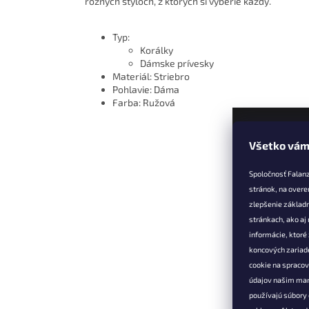
rôznych štýloch, z ktorých si vyberie každý.
Typ:
Korálky
Dámske prívesky
Materiál: Striebro
Pohlavie: Dáma
Farba: Ružová
Všetko vám
Z
á
Spoločnosť Falan
p
stránok, na overe
ä
zlepšenie základ
t
stránkach, ako aj
Informác
i
informácie, ktor
e
Vernostné 
koncových zariade
cookie na spraco
Doprava a 
údajov našim mar
Výmena, vr
používajú súbory 
reklamácia