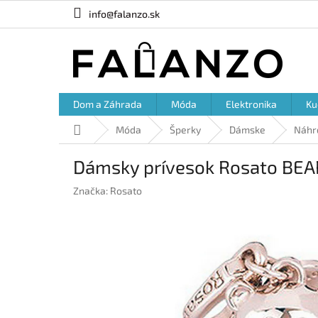
Prejsť
info@falanzo.sk
na
obsah
Dom a Záhrada
Móda
Elektronika
Ku
Domov
Móda
Šperky
Dámske
Náhr
Dámsky prívesok Rosato BEA
Značka:
Rosato