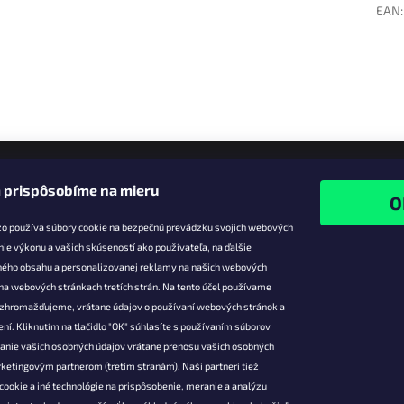
EAN
:
 prispôsobíme na mieru
zo používa súbory cookie na bezpečnú prevádzku svojich webových
nie výkonu a vašich skúseností ako používateľa, na ďalšie
ného obsahu a personalizovanej reklamy na našich webových
 na webových stránkach tretích strán. Na tento účel používame
ie pre vás
Facebook
é zhromažďujeme, vrátane údajov o používaní webových stránok a
zľavy
ní. Kliknutím na tlačidlo "OK" súhlasíte s používaním súborov
vanie vašich osobných údajov vrátane prenosu vašich osobných
platba
ketingovým partnerom (tretím stranám). Naši partneri tiež
átenie a
cookie a iné technológie na prispôsobenie, meranie a analýzu
 produktov