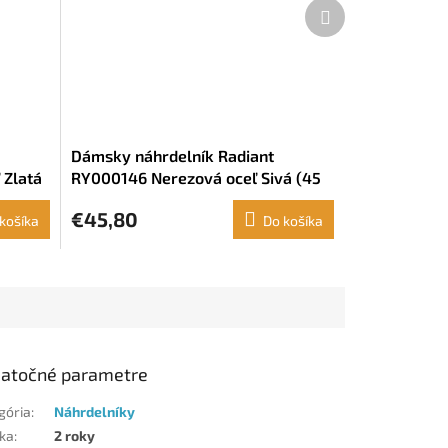
Ďalší
produkt
Dámsky náhrdelník Radiant
 Zlatá
RY000146 Nerezová oceľ Sivá (45
cm)
€45,80
košíka
Do košíka
atočné parametre
gória
:
Náhrdelníky
ka
:
2 roky