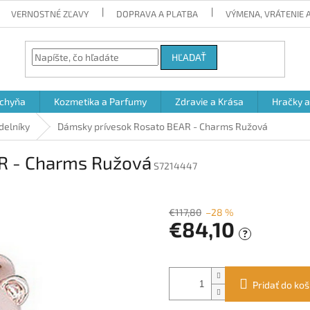
VERNOSTNÉ ZĽAVY
DOPRAVA A PLATBA
VÝMENA, VRÁTENIE
HĽADAŤ
chyňa
Kozmetika a Parfumy
Zdravie a Krása
Hračky 
delníky
Dámsky prívesok Rosato BEAR - Charms Ružová
R - Charms Ružová
S7214447
€117,80
–28 %
€84,10
?
Jednotková
cena:
Pridať do koš