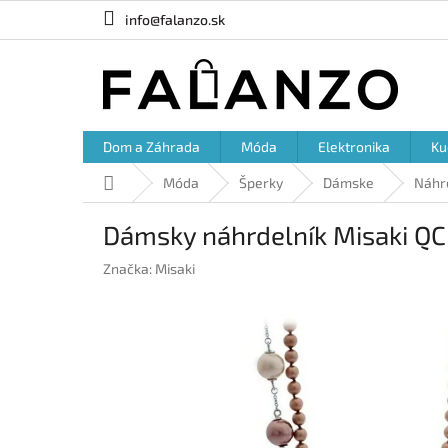
Prejsť
info@falanzo.sk
na
obsah
Dom a Záhrada
Móda
Elektronika
Ku
Domov
Móda
Šperky
Dámske
Náhr
Dámsky náhrdelník Misaki 
Značka:
Misaki