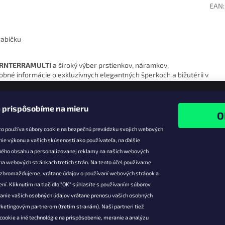
EAN
:
rabičku
QCRNTERRAMULTI
a široký výber prstienkov, náramkov,
robné informácie o exkluzívnych elegantných šperkoch a bižutérii v
 prispôsobíme na mieru
zo používa súbory cookie na bezpečnú prevádzku svojich webových
nie výkonu a vašich skúseností ako používateľa, na ďalšie
ného obsahu a personalizovanej reklamy na našich webových
 na webových stránkach tretích strán. Na tento účel používame
ie pre vás
Facebook
é zhromažďujeme, vrátane údajov o používaní webových stránok a
zľavy
ní. Kliknutím na tlačidlo "OK" súhlasíte s používaním súborov
vanie vašich osobných údajov vrátane prenosu vašich osobných
platba
ketingovým partnerom (tretím stranám). Naši partneri tiež
átenie a
cookie a iné technológie na prispôsobenie, meranie a analýzu
 produktov