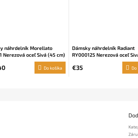
 náhrdelník Morellato
Dámsky náhrdelník Radiant
 Nerezová oceľ Sivá (45 cm)
RY000125 Nerezová oceľ Siv
cm)
40
€35
Do košíka
Do 
Dod
Kate
Záru