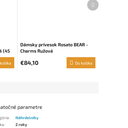
Ďalší
produkt
Dámsky prívesok Rosato BEAR -
á (45
Charms Ružová
€84,10
košíka
Do košíka
atočné parametre
gória
:
Náhrdelníky
ka
:
2 roky