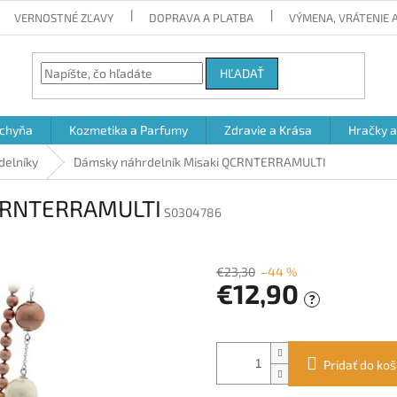
VERNOSTNÉ ZĽAVY
DOPRAVA A PLATBA
VÝMENA, VRÁTENIE
HĽADAŤ
chyňa
Kozmetika a Parfumy
Zdravie a Krása
Hračky 
delníky
Dámsky náhrdelník Misaki QCRNTERRAMULTI
QCRNTERRAMULTI
S0304786
€23,30
–44 %
€12,90
?
Jednotková
cena:
Pridať do koš