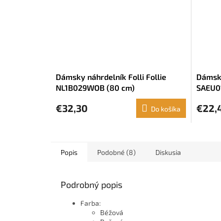
Dámsky náhrdelník Folli Follie
Dámsky
NL1B029WOB (80 cm)
SAEU01
€32,30
€22,
Do košíka
Popis
Podobné (8)
Diskusia
Podrobný popis
Farba:
Béžová