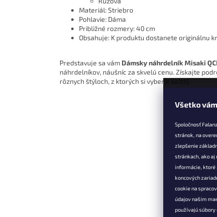
Ružová
Materiál: Striebro
Pohlavie: Dáma
Približné rozmery: 40 cm
Obsahuje: K produktu dostanete originálnu k
Predstavuje sa vám
Dámsky náhrdelník Misaki 
náhrdelníkov, náušníc za skvelú cenu. Získajte pod
rôznych štýloch, z ktorých si vyberie každý.
Všetko vám
Z
á
Spoločnosť Falan
p
stránok, na overe
ä
zlepšenie základ
t
stránkach, ako aj
Informác
i
informácie, ktor
e
Vernostné 
koncových zariade
cookie na spraco
Doprava a 
údajov našim mar
Výmena, vr
používajú súbory 
reklamácia