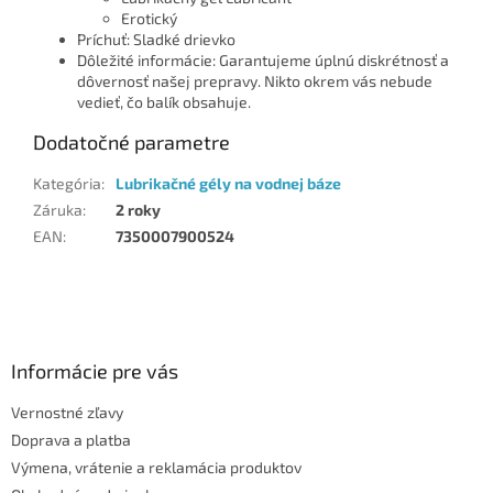
Erotický
Príchuť: Sladké drievko
Dôležité informácie: Garantujeme úplnú diskrétnosť a
dôvernosť našej prepravy. Nikto okrem vás nebude
vedieť, čo balík obsahuje.
Dodatočné parametre
Kategória
:
Lubrikačné gély na vodnej báze
Záruka
:
2 roky
EAN
:
7350007900524
Z
á
p
ä
Informácie pre vás
t
Vernostné zľavy
i
Doprava a platba
e
Výmena, vrátenie a reklamácia produktov