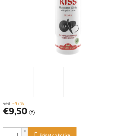
€18
–47 %
€9,50
?
Jednotková
cena:
Pridať do košíka