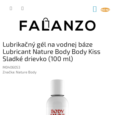
Prejsť
na
NÁKUP
obsah
KOŠÍK
Lubrikačný gél na vodnej báze
Lubricant Nature Body Body Kiss
Sladké drievko (100 ml)
M0406053
Značka:
Nature Body