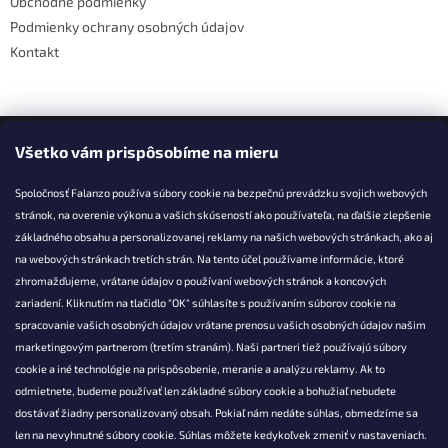
Obchodné podmienky
Podmienky ochrany osobných údajov
Kontakt
Facebook
Všetko vám prispôsobíme na mieru
Spoločnosť Falanzo používa súbory cookie na bezpečnú prevádzku svojich webových
stránok, na overenie výkonu a vašich skúseností ako používateľa, na ďalšie zlepšenie
základného obsahu a personalizovanej reklamy na našich webových stránkach, ako aj
KONTAKT
na webových stránkach tretích strán. Na tento účel používame informácie, ktoré
zhromažďujeme, vrátane údajov o používaní webových stránok a koncových
info@falanzo.sk
zariadení. Kliknutím na tlačidlo "OK" súhlasíte s používaním súborov cookie na
Falanzo.sk
spracovanie vašich osobných údajov vrátane prenosu vašich osobných údajov našim
FalanzoSK
marketingovým partnerom (tretím stranám). Naši partneri tiež používajú súbory
cookie a iné technológie na prispôsobenie, meranie a analýzu reklamy. Ak to
odmietnete, budeme používať len základné súbory cookie a bohužiaľ nebudete
dostávať žiadny personalizovaný obsah. Pokiaľ nám nedáte súhlas, obmedzíme sa
len na nevyhnutné súbory cookie. Súhlas môžete kedykoľvek zmeniť v nastaveniach.