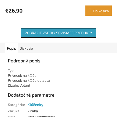
€26,90
Do košíka
ZOBRAZIŤ VŠETKY SÚVISIACE PRODUKTY
Popis
Diskusia
Podrobný popis
Typ:
Prívesok na kľúče
Prívesok na kľúče od auta
Dizajn: Volant
Dodatočné parametre
Kategória
:
Kľúčenky
Záruka
:
2 roky