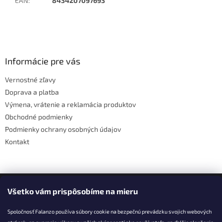
EAN
:
8434207097693
Z
á
p
ä
Informácie pre vás
t
Vernostné zľavy
i
Doprava a platba
e
Výmena, vrátenie a reklamácia produktov
Obchodné podmienky
Podmienky ochrany osobných údajov
Kontakt
Facebook
Všetko vám prispôsobíme na mieru
Spoločnosť Falanzo používa súbory cookie na bezpečnú prevádzku svojich webových