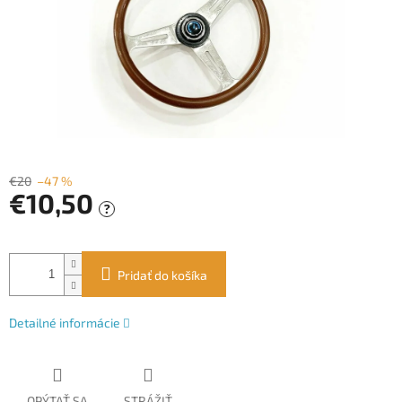
€20
–47 %
€10,50
?
Jednotková
cena:
Pridať do košíka
Detailné informácie
OPÝTAŤ SA
STRÁŽIŤ