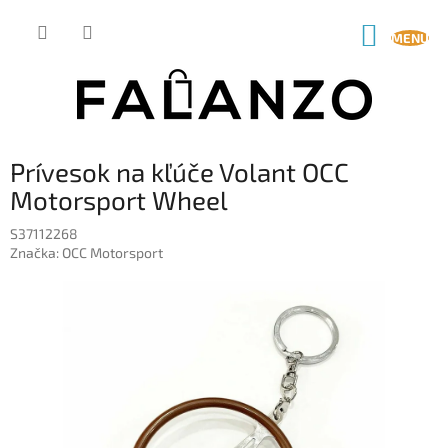
Prejsť
na
NÁKUP
obsah
KOŠÍK
Prívesok na kľúče Volant OCC
Motorsport Wheel
S37112268
Značka:
OCC Motorsport