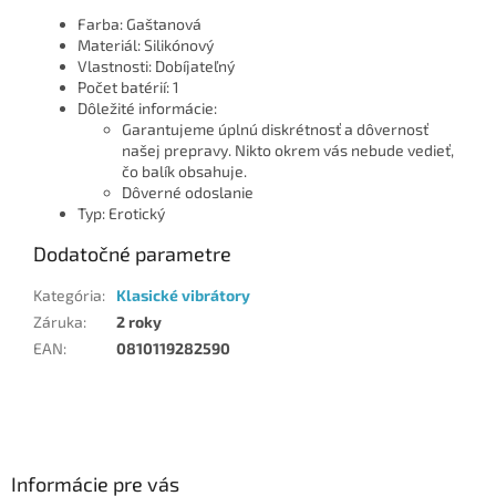
Farba: Gaštanová
Materiál: Silikónový
Vlastnosti: Dobíjateľný
Počet batérií: 1
Dôležité informácie:
Garantujeme úplnú diskrétnosť a dôvernosť
našej prepravy. Nikto okrem vás nebude vedieť,
čo balík obsahuje.
Dôverné odoslanie
Typ: Erotický
Dodatočné parametre
Kategória
:
Klasické vibrátory
Záruka
:
2 roky
EAN
:
0810119282590
Z
á
p
ä
Informácie pre vás