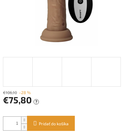
€106,10
–28 %
€75,80
?
Jednotková
cena:
Pridať do košíka