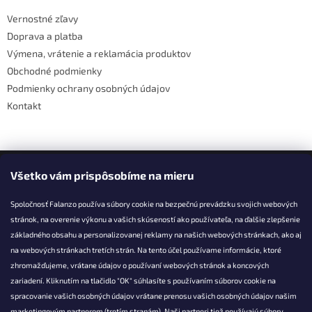
t
Vernostné zľavy
i
Doprava a platba
e
Výmena, vrátenie a reklamácia produktov
Obchodné podmienky
Podmienky ochrany osobných údajov
Kontakt
Facebook
Všetko vám prispôsobíme na mieru
Spoločnosť Falanzo používa súbory cookie na bezpečnú prevádzku svojich webových
stránok, na overenie výkonu a vašich skúseností ako používateľa, na ďalšie zlepšenie
základného obsahu a personalizovanej reklamy na našich webových stránkach, ako aj
KONTAKT
na webových stránkach tretích strán. Na tento účel používame informácie, ktoré
zhromažďujeme, vrátane údajov o používaní webových stránok a koncových
info@falanzo.sk
zariadení. Kliknutím na tlačidlo "OK" súhlasíte s používaním súborov cookie na
Falanzo.sk
spracovanie vašich osobných údajov vrátane prenosu vašich osobných údajov našim
FalanzoSK
marketingovým partnerom (tretím stranám). Naši partneri tiež používajú súbory