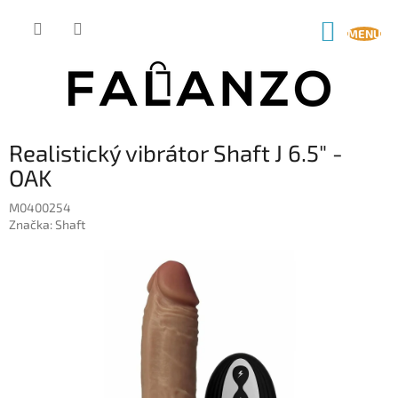
Prejsť
na
NÁKUP
obsah
KOŠÍK
Realistický vibrátor Shaft J 6.5" -
OAK
M0400254
Značka:
Shaft