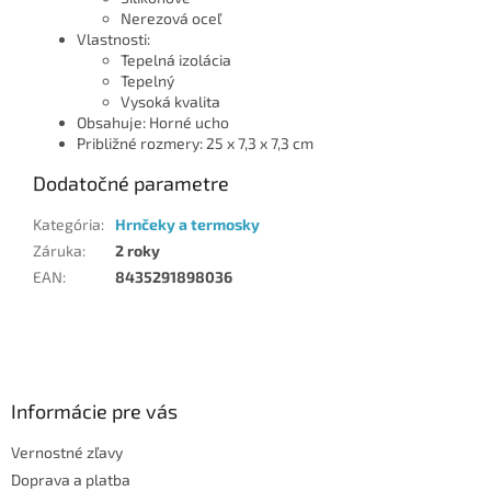
Nerezová oceľ
Vlastnosti:
Tepelná izolácia
Tepelný
Vysoká kvalita
Obsahuje: Horné ucho
Približné rozmery: 25 x 7,3 x 7,3 cm
Dodatočné parametre
Kategória
:
Hrnčeky a termosky
Záruka
:
2 roky
EAN
:
8435291898036
Z
á
p
ä
Informácie pre vás
t
Vernostné zľavy
i
Doprava a platba
e