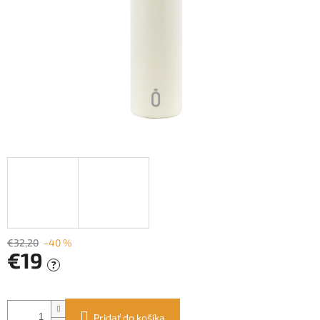
€32,20
–40 %
€19
?
Jednotková
cena:
Pridať do košíka