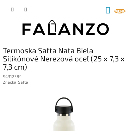
Prejsť
na
NÁKUP
obsah
KOŠÍK
Termoska Safta Nata Biela
Silikónové Nerezová oceľ (25 x 7,3 x
7,3 cm)
S4312389
Značka:
Safta