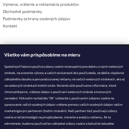
Výmena, vrátenie a reklamácia produktov
Obchodné podmienky
Podmienky ochrany osobných údajov
Kontakt
Facebook
Všetko vám prispôsobíme na mieru
Spoločnosť Falanzo používa súbory cookie na bezpečnú prevádzku svojich webových
stránok, na overenie výkonu a vašich skúseností ako používateľa, na ďalšie zlepšenie
základného obsahu a personalizovanej reklamy na našich webových stránkach, ako aj
KONTAKT
na webových stránkach tretích strán. Na tento účel používame informácie, ktoré
zhromažďujeme, vrátane údajov o používaní webových stránok a koncových
info@falanzo.sk
zariadení. Kliknutím na tlačidlo "OK" súhlasíte s používaním súborov cookie na
Falanzo.sk
spracovanie vašich osobných údajov vrátane prenosu vašich osobných údajov našim
FalanzoSK
marketingovým partnerom (tretím stranám). Naši partneri tiež používajú súbory
cookie a iné technológie na prispôsobenie, meranie a analýzu reklamy. Ak to
odmietnete, budeme používať len základné súbory cookie a bohužiaľ nebudete