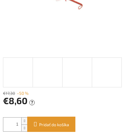
€17,30
–50 %
€8,60
?
Jednotková
cena:
Pridať do košíka