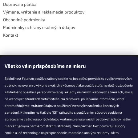
Doprava a platba
e
Výmena, vrátenie a reklamácia produktov
Obchodné podmienky
Podmienky ochrany osobných údajov
Kontakt
Facebook
Všetko vám prispôsobíme na mieru
Spoločnosť Falanzo používa súbory cookie na bezpečnú prevádzku svojich webových
stránok, na overenie výkonu a vašich skúseností ako používateľa, na ďalšie zlepšenie
základného obsahu a personalizovanej reklamy na našich webových stránkach, ako aj
KONTAKT
na webových stránkach tretích strán. Na tento účel používame informácie, ktoré
zhromažďujeme, vrátane údajov o používaní webových stránok a koncových
info@falanzo.sk
zariadení. Kliknutím na tlačidlo "OK" súhlasíte s používaním súborov cookie na
Falanzo.sk
spracovanie vašich osobných údajov vrátane prenosu vašich osobných údajov našim
FalanzoSK
marketingovým partnerom (tretím stranám). Naši partneri tiež používajú súbory
cookie a iné technológie na prispôsobenie, meranie a analýzu reklamy. Ak to