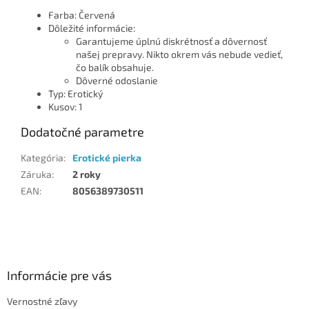
Farba: Červená
Dôležité informácie:
Garantujeme úplnú diskrétnosť a dôvernosť
našej prepravy. Nikto okrem vás nebude vedieť,
čo balík obsahuje.
Dôverné odoslanie
Typ: Erotický
Kusov: 1
Dodatočné parametre
Kategória
:
Erotické pierka
Záruka
:
2 roky
EAN
:
8056389730511
Z
á
p
ä
Informácie pre vás
t
Vernostné zľavy
i