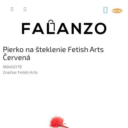
Prejsť
na
NÁKUP
obsah
KOŠÍK
Pierko na šteklenie Fetish Arts
Červená
M0402179
Značka:
Fetish Arts