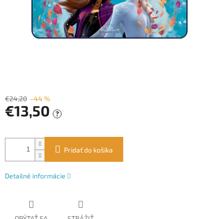
€24,20
–44 %
€13,50
?
Jednotková
cena:
Pridať do košíka
Detailné informácie
OPÝTAŤ SA
STRÁŽIŤ