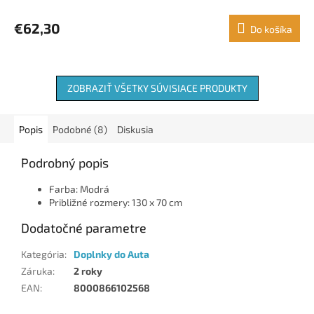
€62,30
Do košíka
ZOBRAZIŤ VŠETKY SÚVISIACE PRODUKTY
Popis
Podobné (8)
Diskusia
Podrobný popis
Farba: Modrá
Približné rozmery: 130 x 70 cm
Dodatočné parametre
Kategória
:
Doplnky do Auta
Záruka
:
2 roky
EAN
:
8000866102568