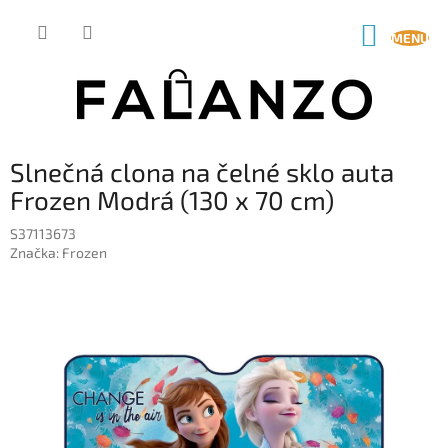
Prejsť
na
NÁKUP
obsah
KOŠÍK
Slnečná clona na čelné sklo auta
Frozen Modrá (130 x 70 cm)
S37113673
Značka:
Frozen