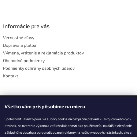
Z
á
p
ä
Informácie pre vás
t
Vernostné zľavy
i
Doprava a platba
e
Výmena, vrátenie a reklamácia produktov
Obchodné podmienky
Podmienky ochrany osobných údajov
Kontakt
Facebook
Všetko vám prispôsobíme na mieru
Spoločnosť Falanzo používa súbory cookie na bezpečnú prevádzku svojich webových
stránok, na overenie výkonu a vašich skúseností ako používateľa, na ďalšie zlepšenie
základného obsahu a personalizovanej reklamy na našich webových stránkach, ako aj
KONTAKT