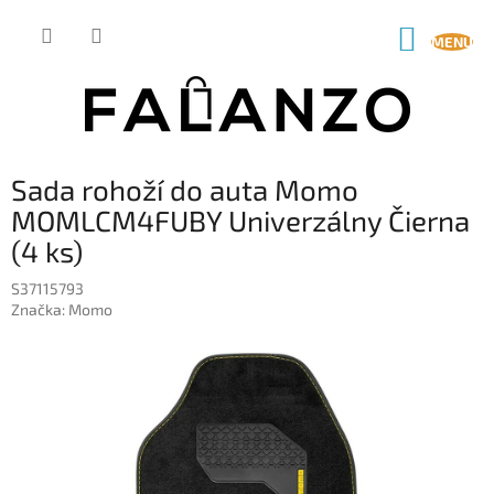
Prejsť
na
NÁKUP
obsah
KOŠÍK
Sada rohoží do auta Momo
MOMLCM4FUBY Univerzálny Čierna
(4 ks)
S37115793
Značka:
Momo