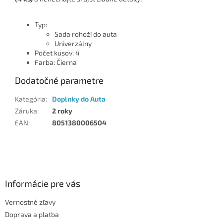
Typ:
Sada rohoží do auta
Univerzálny
Počet kusov: 4
Farba: Čierna
Dodatočné parametre
Kategória
:
Doplnky do Auta
Záruka
:
2 roky
EAN
:
8051380006504
Z
á
p
ä
Informácie pre vás
t
Vernostné zľavy
i
Doprava a platba
e