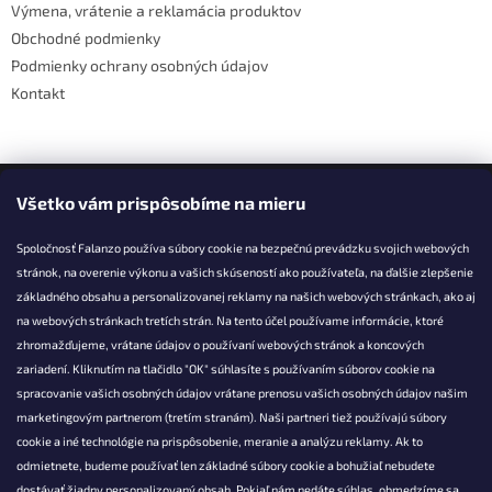
Výmena, vrátenie a reklamácia produktov
Obchodné podmienky
Podmienky ochrany osobných údajov
Kontakt
Facebook
Všetko vám prispôsobíme na mieru
Spoločnosť Falanzo používa súbory cookie na bezpečnú prevádzku svojich webových
stránok, na overenie výkonu a vašich skúseností ako používateľa, na ďalšie zlepšenie
základného obsahu a personalizovanej reklamy na našich webových stránkach, ako aj
KONTAKT
na webových stránkach tretích strán. Na tento účel používame informácie, ktoré
zhromažďujeme, vrátane údajov o používaní webových stránok a koncových
info@falanzo.sk
zariadení. Kliknutím na tlačidlo "OK" súhlasíte s používaním súborov cookie na
Falanzo.sk
spracovanie vašich osobných údajov vrátane prenosu vašich osobných údajov našim
FalanzoSK
marketingovým partnerom (tretím stranám). Naši partneri tiež používajú súbory
cookie a iné technológie na prispôsobenie, meranie a analýzu reklamy. Ak to
odmietnete, budeme používať len základné súbory cookie a bohužiaľ nebudete
dostávať žiadny personalizovaný obsah. Pokiaľ nám nedáte súhlas, obmedzíme sa