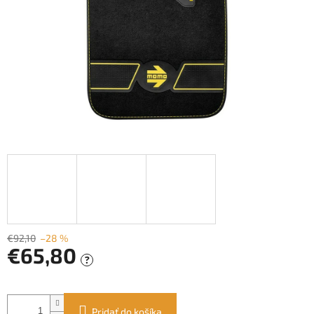
€92,10
–28 %
€65,80
?
Jednotková
cena:
Pridať do košíka