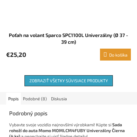
Poťah na volant Sparco SPC1100L Univerzálny (Ø 37 -
39 cm)
€25,20
Do košíka
ZOBRAZIŤ VŠETKY SÚVISIACE PRODUKTY
Popis
Podobné (8)
Diskusia
Podrobný popis
Vybavte svoje vozidlo najnovšími výrobkami! Kúpte si
Sada
rohoží do auta Momo MOMLCM4FUBY Univerzálny Čierna
(4 ks)
a nenechajte si ujsť žiadne detaily!