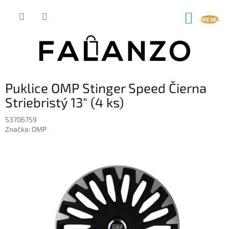
Prejsť
na
NÁKUP
obsah
KOŠÍK
Puklice OMP Stinger Speed Čierna
Striebristý 13" (4 ks)
S3706759
Značka:
OMP