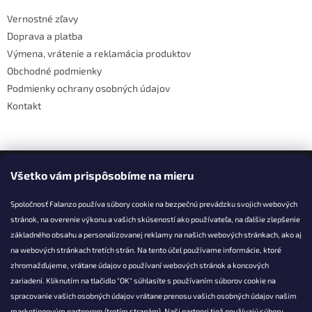
t
Vernostné zľavy
i
Doprava a platba
e
Výmena, vrátenie a reklamácia produktov
Obchodné podmienky
Podmienky ochrany osobných údajov
Kontakt
Facebook
Všetko vám prispôsobíme na mieru
Spoločnosť Falanzo používa súbory cookie na bezpečnú prevádzku svojich webových
stránok, na overenie výkonu a vašich skúseností ako používateľa, na ďalšie zlepšenie
základného obsahu a personalizovanej reklamy na našich webových stránkach, ako aj
KONTAKT
na webových stránkach tretích strán. Na tento účel používame informácie, ktoré
zhromažďujeme, vrátane údajov o používaní webových stránok a koncových
info@falanzo.sk
zariadení. Kliknutím na tlačidlo "OK" súhlasíte s používaním súborov cookie na
Falanzo.sk
spracovanie vašich osobných údajov vrátane prenosu vašich osobných údajov našim
FalanzoSK
marketingovým partnerom (tretím stranám). Naši partneri tiež používajú súbory