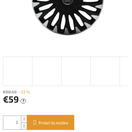
€88,50
–33 %
€59
?
Jednotková
cena:
Pridať do košíka