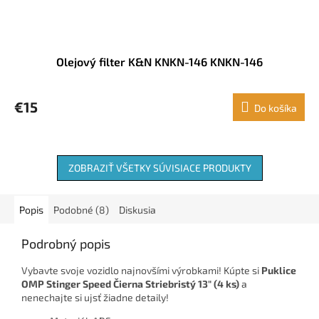
Olejový filter K&N KNKN-146 KNKN-146
€15
Do košíka
ZOBRAZIŤ VŠETKY SÚVISIACE PRODUKTY
Popis
Podobné (8)
Diskusia
Podrobný popis
Vybavte svoje vozidlo najnovšími výrobkami! Kúpte si
Puklice
OMP Stinger Speed Čierna Striebristý 13" (4 ks)
a
nenechajte si ujsť žiadne detaily!