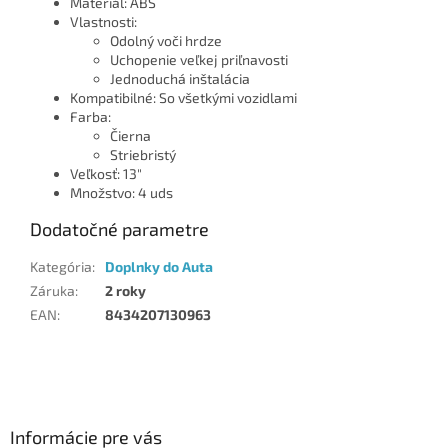
Materiál: ABS
Vlastnosti:
Odolný voči hrdze
Uchopenie veľkej priľnavosti
Jednoduchá inštalácia
Kompatibilné: So všetkými vozidlami
Farba:
Čierna
Striebristý
Veľkosť: 13"
Množstvo: 4 uds
Dodatočné parametre
Kategória
:
Doplnky do Auta
Záruka
:
2 roky
EAN
:
8434207130963
Z
á
p
ä
Informácie pre vás