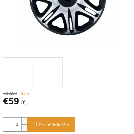
€88,50
–33 %
€59
?
Jednotková
cena:
Pridať do košíka