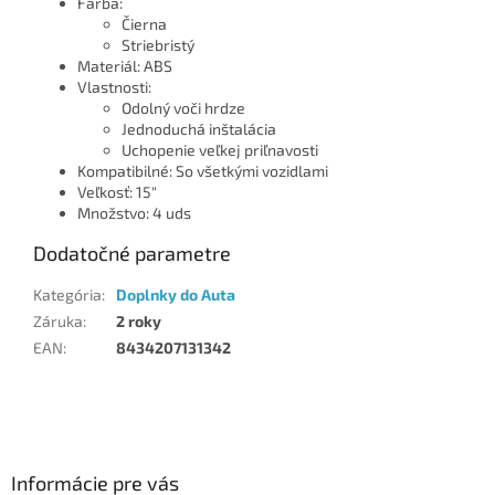
Farba:
Čierna
Striebristý
Materiál: ABS
Vlastnosti:
Odolný voči hrdze
Jednoduchá inštalácia
Uchopenie veľkej priľnavosti
Kompatibilné: So všetkými vozidlami
Veľkosť: 15"
Množstvo: 4 uds
Dodatočné parametre
Kategória
:
Doplnky do Auta
Záruka
:
2 roky
EAN
:
8434207131342
Z
á
p
ä
Informácie pre vás