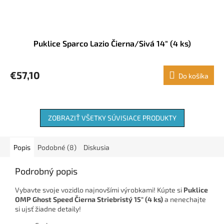
Puklice Sparco Lazio Čierna/Sivá 14" (4 ks)
€57,10
Do košíka
ZOBRAZIŤ VŠETKY SÚVISIACE PRODUKTY
Popis
Podobné (8)
Diskusia
Podrobný popis
Vybavte svoje vozidlo najnovšími výrobkami! Kúpte si
Puklice
OMP Ghost Speed Čierna Striebristý 15" (4 ks)
a nenechajte
si ujsť žiadne detaily!