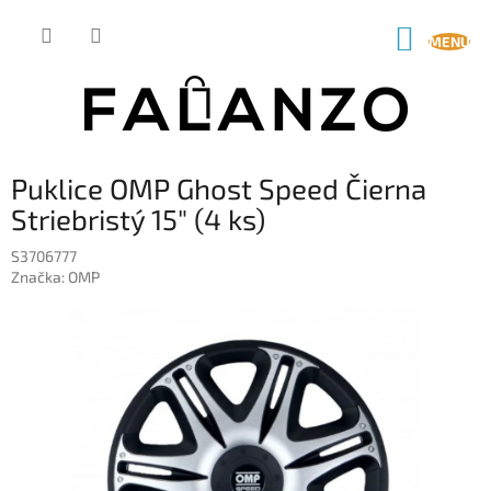
Prejsť
na
NÁKUP
obsah
KOŠÍK
Puklice OMP Ghost Speed Čierna
Striebristý 15" (4 ks)
S3706777
Značka:
OMP