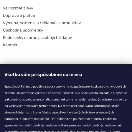
t
Vernostné zľavy
i
Doprava a platba
e
Výmena, vrátenie a reklamácia produktov
Obchodné podmienky
Podmienky ochrany osobných údajov
Kontakt
Facebook
Všetko vám prispôsobíme na mieru
Spoločnosť Falanzo používa súbory cookie na bezpečnú prevádzku svojich webových
stránok, na overenie výkonu a vašich skúseností ako používateľa, na ďalšie zlepšenie
základného obsahu a personalizovanej reklamy na našich webových stránkach, ako aj
KONTAKT
na webových stránkach tretích strán. Na tento účel používame informácie, ktoré
zhromažďujeme, vrátane údajov o používaní webových stránok a koncových
info@falanzo.sk
zariadení. Kliknutím na tlačidlo "OK" súhlasíte s používaním súborov cookie na
Falanzo.sk
spracovanie vašich osobných údajov vrátane prenosu vašich osobných údajov našim
FalanzoSK
marketingovým partnerom (tretím stranám). Naši partneri tiež používajú súbory