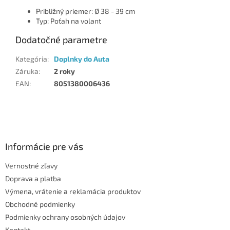
Približný priemer: Ø 38 - 39 cm
Typ: Poťah na volant
Dodatočné parametre
Kategória
:
Doplnky do Auta
Záruka
:
2 roky
EAN
:
8051380006436
Z
á
p
ä
Informácie pre vás
t
Vernostné zľavy
i
Doprava a platba
e
Výmena, vrátenie a reklamácia produktov
Obchodné podmienky
Podmienky ochrany osobných údajov
Kontakt