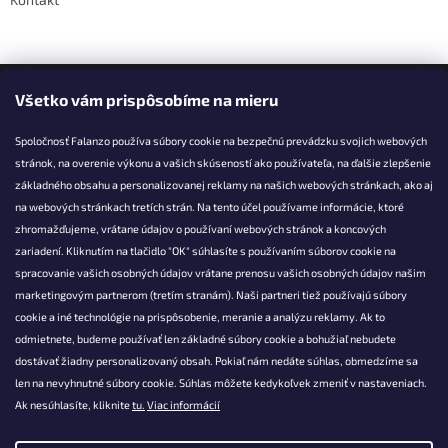
Facebook
Všetko vám prispôsobíme na mieru
Spoločnosť Falanzo používa súbory cookie na bezpečnú prevádzku svojich webových
stránok, na overenie výkonu a vašich skúseností ako používateľa, na ďalšie zlepšenie
základného obsahu a personalizovanej reklamy na našich webových stránkach, ako aj
KONTAKT
na webových stránkach tretích strán. Na tento účel používame informácie, ktoré
zhromažďujeme, vrátane údajov o používaní webových stránok a koncových
info@falanzo.sk
zariadení. Kliknutím na tlačidlo "OK" súhlasíte s používaním súborov cookie na
Falanzo.sk
spracovanie vašich osobných údajov vrátane prenosu vašich osobných údajov našim
FalanzoSK
marketingovým partnerom (tretím stranám). Naši partneri tiež používajú súbory
cookie a iné technológie na prispôsobenie, meranie a analýzu reklamy. Ak to
odmietnete, budeme používať len základné súbory cookie a bohužiaľ nebudete
dostávať žiadny personalizovaný obsah. Pokiaľ nám nedáte súhlas, obmedzíme sa
len na nevyhnutné súbory cookie. Súhlas môžete kedykoľvek zmeniť v nastaveniach.
Ak nesúhlasíte, kliknite
tu.
Viac informácií