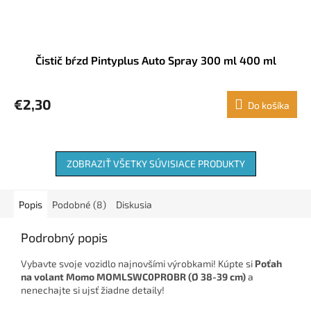
Čistič bŕzd Pintyplus Auto Spray 300 ml 400 ml
€2,30
Do košíka
ZOBRAZIŤ VŠETKY SÚVISIACE PRODUKTY
Popis
Podobné (8)
Diskusia
Podrobný popis
Vybavte svoje vozidlo najnovšími výrobkami! Kúpte si
Poťah
na volant Momo MOMLSWC0PROBR (Ø 38-39 cm)
a
nenechajte si ujsť žiadne detaily!