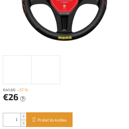
€41,60
–37 %
€26
?
Jednotková
cena:
Pridať do košíka