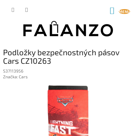
Prejsť
na
NÁKUP
obsah
KOŠÍK
Podložky bezpečnostných pásov
Cars CZ10263
S37113956
Značka:
Cars