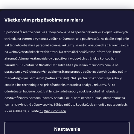
Facebook
Všetko vám prispôsobíme na mieru
Spoločnosť Falanzo používa súbory cookie na bezpečnú prevádzku svojich webových
stránok, na overenie výkonu a vašich skúseností ako používateľa, na ďalšie zlepšenie
základného obsahu a personalizovanej reklamy na našich webových stránkach, ako aj
KONTAKT
na webových stránkach tretích strán. Na tento účel používame informácie, ktoré
zhromažďujeme, vrátane údajov o používaní webových stránok a koncových
info@falanzo.sk
zariadení. Kliknutím na tlačidlo "OK" súhlasíte s používaním súborov cookie na
Falanzo.sk
spracovanie vašich osobných údajov vrátane prenosu vašich osobných údajov našim
FalanzoSK
marketingovým partnerom (tretím stranám). Naši partneri tiež používajú súbory
cookie a iné technológie na prispôsobenie, meranie a analýzu reklamy. Ak to
odmietnete, budeme používať len základné súbory cookie a bohužiaľ nebudete
dostávať žiadny personalizovaný obsah. Pokiaľ nám nedáte súhlas, obmedzíme sa
len na nevyhnutné súbory cookie. Súhlas môžete kedykoľvek zmeniť v nastaveniach.
Ak nesúhlasíte, kliknite
tu.
Viac informácií
Nastavenie
Vytvoril Shoptet