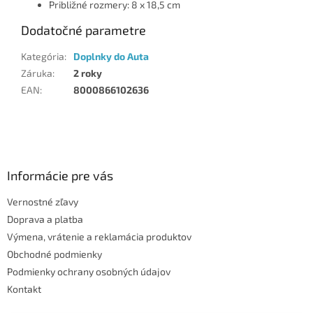
Približné rozmery: 8 x 18,5 cm
Dodatočné parametre
Kategória
:
Doplnky do Auta
Záruka
:
2 roky
EAN
:
8000866102636
Z
á
p
ä
Informácie pre vás
t
Vernostné zľavy
i
Doprava a platba
e
Výmena, vrátenie a reklamácia produktov
Obchodné podmienky
Podmienky ochrany osobných údajov
Kontakt