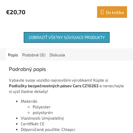
€20,70
Do košíka
ZOBRAZIŤ VŠETKY SÚVISIACE PRODUKTY
Popis
Podobné (8)
Diskusia
Podrobný popis
Vybavte svoje vozidlo najnovšími výrobkami! Kúpte si
Podložky bezpečnostných pásov Cars CZ10263
a nenechajte
si ujsť žiadne detaily!
Materiál:
Polyester
polystyrén
Vlastnosti: Umývateľný
Certifikát: CE
Odporúčané použitie: Chlapci