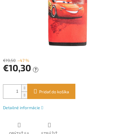
€19,50
–47 %
€10,30
?
Jednotková
cena:
Pridať do košíka
Detailné informácie
OPÝTAŤ SA
STRÁŽIŤ