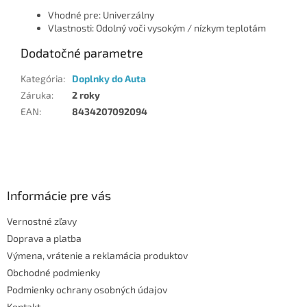
Vhodné pre: Univerzálny
Vlastnosti: Odolný voči vysokým / nízkym teplotám
Dodatočné parametre
Kategória
:
Doplnky do Auta
Záruka
:
2 roky
EAN
:
8434207092094
Z
á
p
ä
Informácie pre vás
t
Vernostné zľavy
i
Doprava a platba
e
Výmena, vrátenie a reklamácia produktov
Obchodné podmienky
Podmienky ochrany osobných údajov
Kontakt