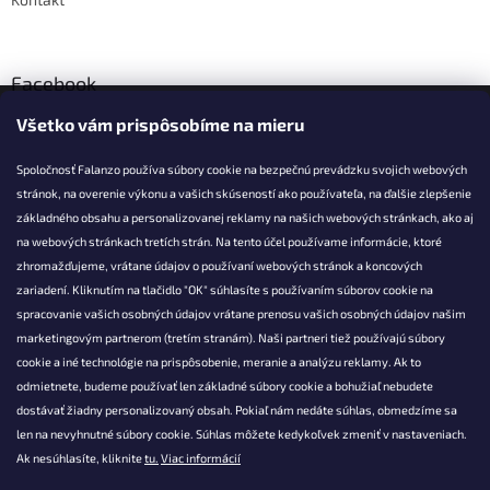
Facebook
Všetko vám prispôsobíme na mieru
Falanzo.sk
Spoločnosť Falanzo používa súbory cookie na bezpečnú prevádzku svojich webových
stránok, na overenie výkonu a vašich skúseností ako používateľa, na ďalšie zlepšenie
základného obsahu a personalizovanej reklamy na našich webových stránkach, ako aj
KONTAKT
na webových stránkach tretích strán. Na tento účel používame informácie, ktoré
zhromažďujeme, vrátane údajov o používaní webových stránok a koncových
info@falanzo.sk
zariadení. Kliknutím na tlačidlo "OK" súhlasíte s používaním súborov cookie na
Falanzo.sk
spracovanie vašich osobných údajov vrátane prenosu vašich osobných údajov našim
FalanzoSK
marketingovým partnerom (tretím stranám). Naši partneri tiež používajú súbory
cookie a iné technológie na prispôsobenie, meranie a analýzu reklamy. Ak to
odmietnete, budeme používať len základné súbory cookie a bohužiaľ nebudete
dostávať žiadny personalizovaný obsah. Pokiaľ nám nedáte súhlas, obmedzíme sa
len na nevyhnutné súbory cookie. Súhlas môžete kedykoľvek zmeniť v nastaveniach.
Ak nesúhlasíte, kliknite
tu.
Viac informácií