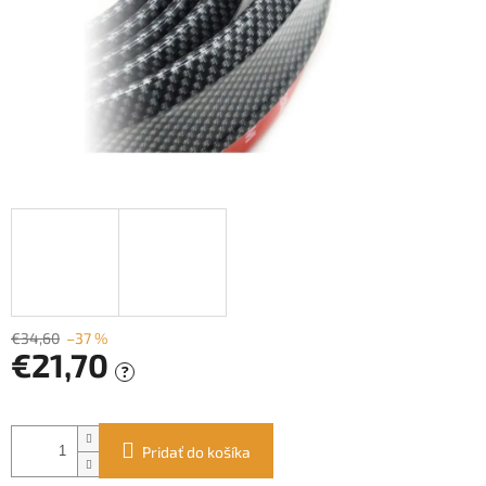
€34,60
–37 %
€21,70
?
Jednotková
cena:
Pridať do košíka