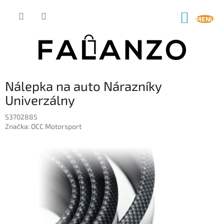
Prejsť
na
NÁKUP
obsah
KOŠÍK
Nálepka na auto Nárazníky
Univerzálny
S3702885
Značka:
OCC Motorsport