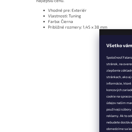
najlepšiu cenu.
Vhodné pre: Exteriér
Vlastnosti: Tuning
Farba: Čierna
Približné rozmery: 1,45 x 38 mm
Všetko vám
Z
á
Spoločnosť Falan
p
stránok, na overe
ä
zlepšenie základ
t
stránkach, ako aj
Informác
i
informácie, ktor
e
Vernostné 
koncových zariade
cookie na spraco
Doprava a 
údajov našim mar
Výmena, vr
používajú súbory 
reklamácia
reklamy. Ak to od
Obchodné 
nebudete dostáva
Podmienky
obmedzíme sa len
osobných 