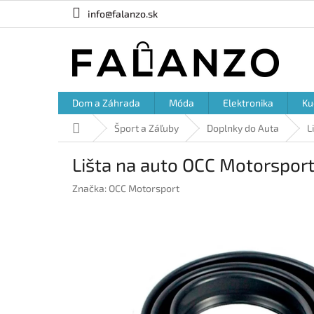
Prejsť
info@falanzo.sk
na
obsah
Dom a Záhrada
Móda
Elektronika
Ku
Domov
Šport a Záľuby
Doplnky do Auta
L
Lišta na auto OCC Motorsport
Značka:
OCC Motorsport