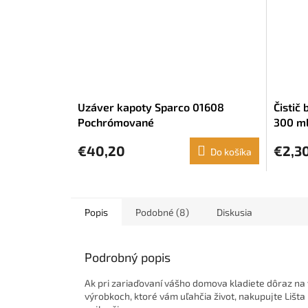
Uzáver kapoty Sparco 01608
Čistič
Pochrómované
300 ml
€40,20
€2,3
Do košíka
Popis
Podobné (8)
Diskusia
Podrobný popis
Ak pri zariaďovaní vášho domova kladiete dôraz na 
výrobkoch, ktoré vám uľahčia život, nakupujte Lišt