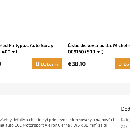
 bŕzd Pintyplus Auto Spray
Čistič diskov a puklíc Micheli
 400 ml
009160 (500 ml)
0
€38,10
Do košíka
Do 
Dod
všetky detaily a chcete byť priebežne informovaný o najnovších
Kate
a na auto OCC Motorsport Aleron Čierna (1,45 x 38 mm) za tú
Záru