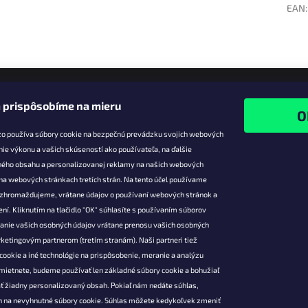
EAN
:
 prispôsobíme na mieru
zo používa súbory cookie na bezpečnú prevádzku svojich webových
nie výkonu a vašich skúseností ako používateľa, na ďalšie
ného obsahu a personalizovanej reklamy na našich webových
 na webových stránkach tretích strán. Na tento účel používame
ie pre vás
Facebook
é zhromažďujeme, vrátane údajov o používaní webových stránok a
zľavy
ní. Kliknutím na tlačidlo "OK" súhlasíte s používaním súborov
vanie vašich osobných údajov vrátane prenosu vašich osobných
platba
ketingovým partnerom (tretím stranám). Naši partneri tiež
átenie a
cookie a iné technológie na prispôsobenie, meranie a analýzu
 produktov
mietnete, budeme používať len základné súbory cookie a bohužiaľ
podmienky
ť žiadny personalizovaný obsah. Pokiaľ nám nedáte súhlas,
 ochrany
 na nevyhnutné súbory cookie. Súhlas môžete kedykoľvek zmeniť
údajov