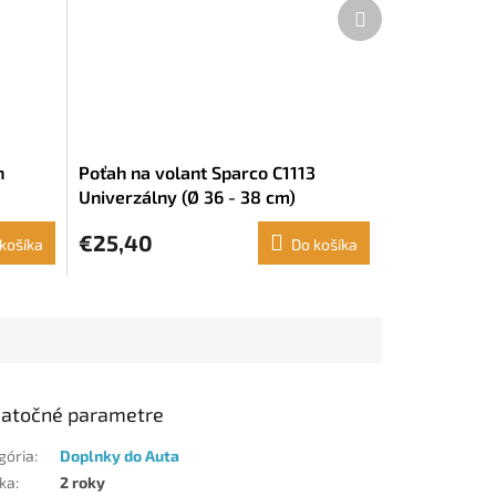
Ďalší
produkt
n
Poťah na volant Sparco C1113
Univerzálny (Ø 36 - 38 cm)
€25,40
košíka
Do košíka
atočné parametre
gória
:
Doplnky do Auta
ka
:
2 roky