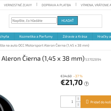
VERNOSTNÉ ZĽAVY
DOPRAVA A PLATBA
VÝMENA, VRÁTENIE
HĽADAŤ
chyňa
Kozmetika a Parfumy
Zdravie a Krása
Hračky 
išta na auto OCC Motorsport Aleron Čierna (1,45 x 38 mm)
 Aleron Čierna (1,45 x 38 mm)
S3702894
€34,60
–37 %
€21,70
?
Jednotková
cena:
Pridať do koš