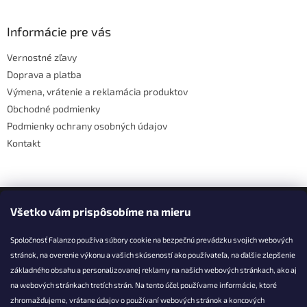
á
p
ä
Informácie pre vás
t
Vernostné zľavy
i
Doprava a platba
e
Výmena, vrátenie a reklamácia produktov
Obchodné podmienky
Podmienky ochrany osobných údajov
Kontakt
Facebook
Všetko vám prispôsobíme na mieru
Spoločnosť Falanzo používa súbory cookie na bezpečnú prevádzku svojich webových
stránok, na overenie výkonu a vašich skúseností ako používateľa, na ďalšie zlepšenie
základného obsahu a personalizovanej reklamy na našich webových stránkach, ako aj
KONTAKT
na webových stránkach tretích strán. Na tento účel používame informácie, ktoré
zhromažďujeme, vrátane údajov o používaní webových stránok a koncových
info@falanzo.sk