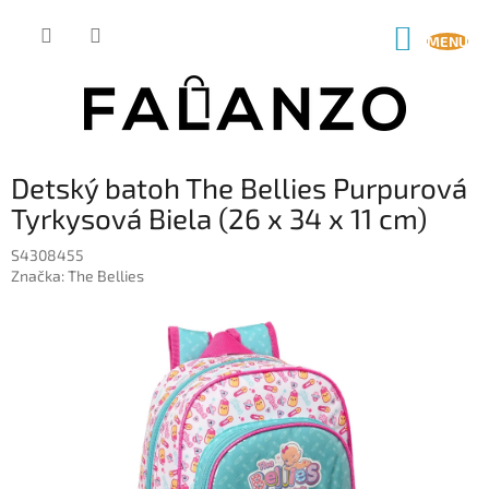
Prejsť
na
NÁKUP
obsah
KOŠÍK
Detský batoh The Bellies Purpurová
Tyrkysová Biela (26 x 34 x 11 cm)
S4308455
Značka:
The Bellies