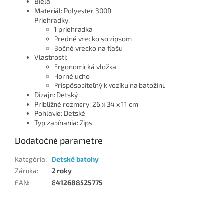
Biela
Materiál: Polyester 300D
Priehradky:
1 priehradka
Predné vrecko so zipsom
Bočné vrecko na fľašu
Vlastnosti:
Ergonomická vložka
Horné ucho
Prispôsobiteľný k vozíku na batožinu
Dizajn: Detský
Približné rozmery: 26 x 34 x 11 cm
Pohlavie: Detské
Typ zapínania: Zips
Dodatočné parametre
Kategória
:
Detské batohy
Záruka
:
2 roky
EAN
:
8412688525775
Z