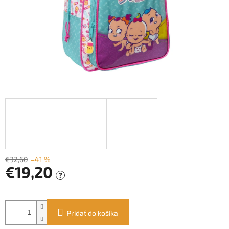
€32,60
–41 %
€19,20
?
Jednotková
cena:
Pridať do košíka