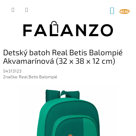
Prejsť
na
NÁKUP
obsah
KOŠÍK
Detský batoh Real Betis Balompié
Akvamarínová (32 x 38 x 12 cm)
S4313123
Značka:
Real Betis Balompié