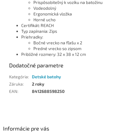
Prispôsobiteľný k vozíku na batožinu
Vodeodolný
Ergonomická vložka
Horné ucho
Certifikát: REACH
Typ zapínania: Zips
Priehradky:
Bočné vrecko na fľašu x 2
Predné vrecko so zipsom
Približné rozmery: 32 x 38 x 12 cm
Dodatočné parametre
Kategória
:
Detské batohy
Záruka
:
2 roky
EAN
:
8412688598250
Z
á
p
ä
Informácie pre vás
t