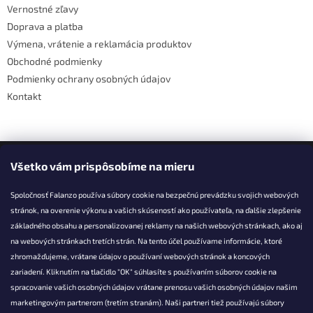
Vernostné zľavy
i
Doprava a platba
e
Výmena, vrátenie a reklamácia produktov
Obchodné podmienky
Podmienky ochrany osobných údajov
Kontakt
Facebook
Všetko vám prispôsobíme na mieru
Spoločnosť Falanzo používa súbory cookie na bezpečnú prevádzku svojich webových
stránok, na overenie výkonu a vašich skúseností ako používateľa, na ďalšie zlepšenie
základného obsahu a personalizovanej reklamy na našich webových stránkach, ako aj
KONTAKT
na webových stránkach tretích strán. Na tento účel používame informácie, ktoré
zhromažďujeme, vrátane údajov o používaní webových stránok a koncových
info@falanzo.sk
zariadení. Kliknutím na tlačidlo "OK" súhlasíte s používaním súborov cookie na
Falanzo.sk
spracovanie vašich osobných údajov vrátane prenosu vašich osobných údajov našim
FalanzoSK
marketingovým partnerom (tretím stranám). Naši partneri tiež používajú súbory