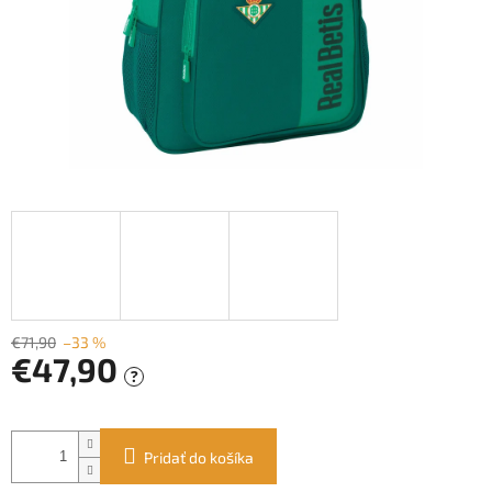
€71,90
–33 %
€47,90
?
Jednotková
cena:
Pridať do košíka