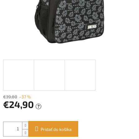
€39,80
–37 %
€24,90
?
Jednotková
cena:
Pridať do košíka