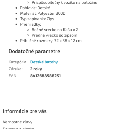
Prispôsobiteľný k vozíku na batožinu
Pohlavie: Detské
Materiál: Polyester 300D
Typ zapínania: Zips
Priehradky:
Bočné vrecko na fľašu x 2
Predné vrecko so zipsom
Približné rozmery: 32 x 38 x 12 cm
Dodatočné parametre
Kategória
:
Detské batohy
Záruka
:
2 roky
EAN
:
8412688588251
Z
á
p
ä
Informácie pre vás
t
Vernostné zľavy
i
Doprava a platba