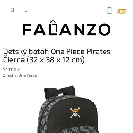
Prejsť
na
NÁKUP
obsah
KOŠÍK
Detský batoh One Piece Pirates
Čierna (32 x 38 x 12 cm)
S4311841
Značka:
One Piece