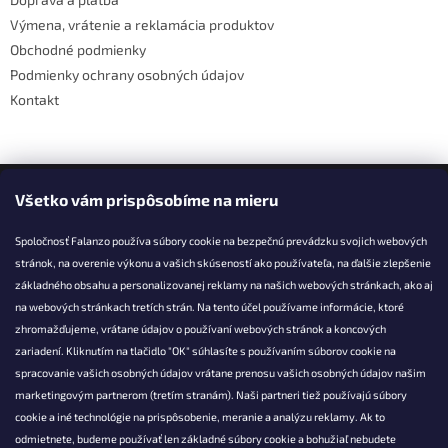
e
Výmena, vrátenie a reklamácia produktov
Obchodné podmienky
Podmienky ochrany osobných údajov
Kontakt
Facebook
Všetko vám prispôsobíme na mieru
Spoločnosť Falanzo používa súbory cookie na bezpečnú prevádzku svojich webových
stránok, na overenie výkonu a vašich skúseností ako používateľa, na ďalšie zlepšenie
základného obsahu a personalizovanej reklamy na našich webových stránkach, ako aj
KONTAKT
na webových stránkach tretích strán. Na tento účel používame informácie, ktoré
zhromažďujeme, vrátane údajov o používaní webových stránok a koncových
info@falanzo.sk
zariadení. Kliknutím na tlačidlo "OK" súhlasíte s používaním súborov cookie na
Falanzo.sk
spracovanie vašich osobných údajov vrátane prenosu vašich osobných údajov našim
FalanzoSK
marketingovým partnerom (tretím stranám). Naši partneri tiež používajú súbory
cookie a iné technológie na prispôsobenie, meranie a analýzu reklamy. Ak to
odmietnete, budeme používať len základné súbory cookie a bohužiaľ nebudete