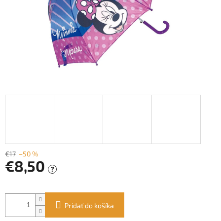
€17
–50 %
€8,50
?
Jednotková
cena:
Pridať do košíka