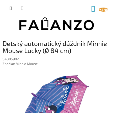
Prejsť
na
NÁKUP
obsah
KOŠÍK
Detský automatický dáždnik Minnie
Mouse Lucky (Ø 84 cm)
S4305902
Značka:
Minnie Mouse