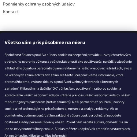
Podmienky ochrany osobných údajov
Kontakt
Facebook
Všetko vám prispôsobíme na mieru
Spoločnosť Falanzo používa súbory cookie na bezpečnú prevádzku svojich webových
stránok, na overenie výkonu a vašich skúseností ako používateľa, na ďalšie zlepšenie
základného obsahu a personalizovanej reklamy na našich webových stránkach, ako aj
KONTAKT
na webových stránkach tretích strán. Na tento účel používame informácie, ktoré
zhromažďujeme, vrátane údajov o používaní webových stránok a koncových
info@falanzo.sk
zariadení. Kliknutím na tlačidlo "OK" súhlasíte s používaním súborov cookie na
Falanzo.sk
spracovanie vašich osobných údajov vrátane prenosu vašich osobných údajov našim
FalanzoSK
marketingovým partnerom (tretím stranám). Naši partneri tiež používajú súbory
cookie a iné technológie na prispôsobenie, meranie a analýzu reklamy. Ak to
odmietnete, budeme používať len základné súbory cookie a bohužiaľ nebudete
dostávať žiadny personalizovaný obsah. Pokiaľ nám nedáte súhlas, obmedzíme sa
len na nevyhnutné súbory cookie. Súhlas môžete kedykoľvek zmeniť v nastaveniach.
Ak nesúhlasíte, kliknite
tu.
Viac informácií