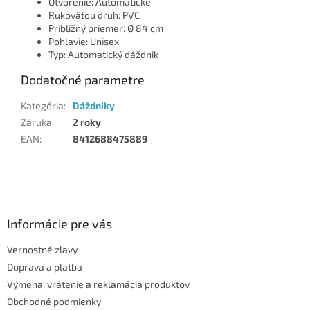
Otvorenie: Automatické
Rukoväťou druh: PVC
Približný priemer: Ø 84 cm
Pohlavie: Unisex
Typ: Automatický dáždnik
Dodatočné parametre
Kategória
:
Dáždniky
Záruka
:
2 roky
EAN
:
8412688475889
Z
á
p
ä
Informácie pre vás
t
Vernostné zľavy
i
Doprava a platba
e
Výmena, vrátenie a reklamácia produktov
Obchodné podmienky