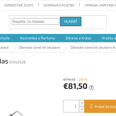
VERNOSTNÉ ZĽAVY
DOPRAVA A PLATBA
VÝMENA, VRÁTENIE
HĽADAŤ
chyňa
Kozmetika a Parfumy
Zdravie a Krása
Hračky 
uliare
Dámske slnečné okuliare
Dámske slnečné okuliare A
das
S7242528
€114,10
–28 %
€81,50
?
Jednotková
cena:
Pridať do koš