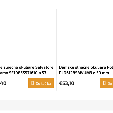
 slnečné okuliare Salvatore
Dámske slnečné okuliare Pol
amo SF1085S571610 ø 57
PLD6128SMVUM9 ø 59 mm
,40
€53,10
Do košíka
Do 