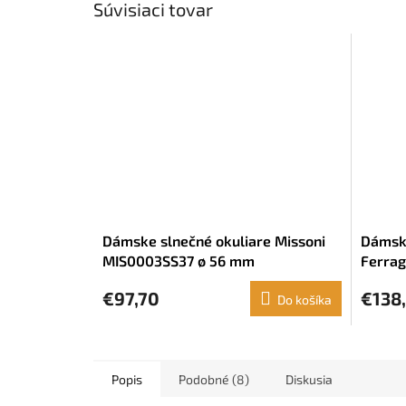
Súvisiaci tovar
Dámske slnečné okuliare Missoni
Dámske
MIS0003SS37 ø 56 mm
Ferrag
mm
€97,70
€138
Do košíka
Popis
Podobné (8)
Diskusia