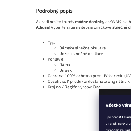
Podrobný popis
Ak radi nosíte trendy
módne doplnky
a váš štýl sa 
Adidas
! Vyberte si tie najlepšie značkové
slnečné o
Typ:
Dámske slnečné okuliare
Unisex slnečné okuliare
Pohlavie:
Dáma
Unisex
Ochrana: 100% ochrana proti UV žiareniu (U
Obsahuje: K produktu dostanete originálnu k
Krajina / Región výroby: Čína
Všetko vám
Z
á
Spoločnosť Falan
p
stránok, na overe
ä
zlepšenie základ