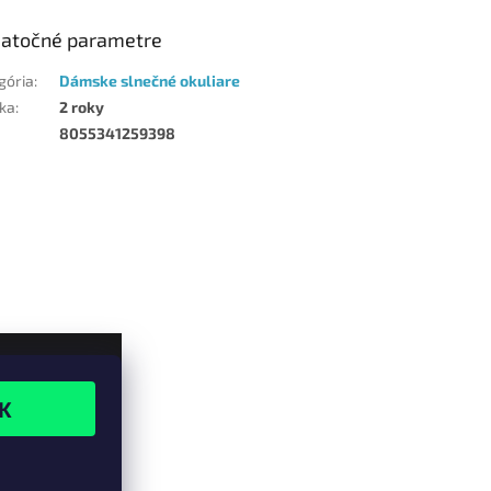
atočné parametre
gória
:
Dámske slnečné okuliare
ka
:
2 roky
8055341259398