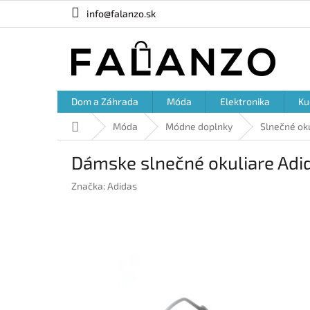
Prejsť
info@falanzo.sk
na
obsah
Dom a Záhrada
Móda
Elektronika
Ku
Domov
Móda
Módne doplnky
Slnečné ok
Dámske slnečné okuliare Adi
Značka:
Adidas