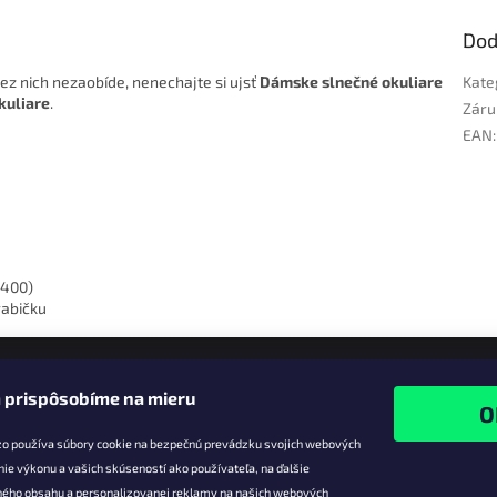
Dod
bez nich nezaobíde, nenechajte si ujsť
Dámske slnečné okuliare
Kate
kuliare
.
Záru
EAN
:
V400)
rabičku
 prispôsobíme na mieru
zo používa súbory cookie na bezpečnú prevádzku svojich webových
nie výkonu a vašich skúseností ako používateľa, na ďalšie
ného obsahu a personalizovanej reklamy na našich webových