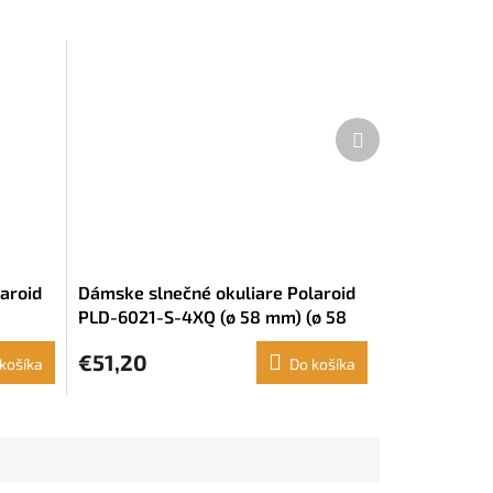
Ďalší
produkt
aroid
Dámske slnečné okuliare Polaroid
PLD-6021-S-4XQ (ø 58 mm) (ø 58
mm)
€51,20
košíka
Do košíka