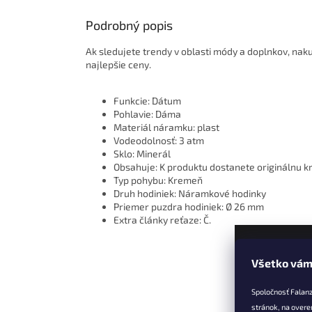
Podrobný popis
Ak sledujete trendy v oblasti módy a doplnkov, nak
najlepšie ceny.
Funkcie: Dátum
Pohlavie: Dáma
Materiál náramku: plast
Vodeodolnosť: 3 atm
Sklo: Minerál
Obsahuje: K produktu dostanete originálnu k
Typ pohybu: Kremeň
Druh hodiniek: Náramkové hodinky
Priemer puzdra hodiniek: Ø 26 mm
Extra články reťaze: Č.
Všetko vám
Z
á
Spoločnosť Falan
p
stránok, na overe