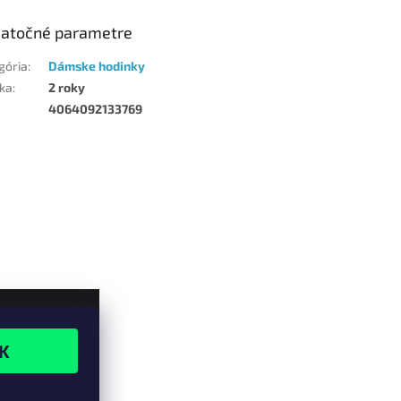
atočné parametre
gória
:
Dámske hodinky
ka
:
2 roky
4064092133769