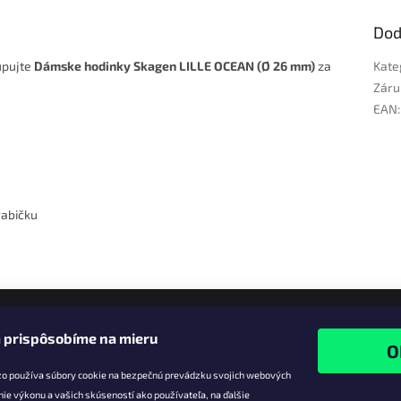
Dod
upujte
Dámske hodinky Skagen LILLE OCEAN (Ø 26 mm)
za
Kate
Záru
EAN
:
rabičku
 prispôsobíme na mieru
zo používa súbory cookie na bezpečnú prevádzku svojich webových
nie výkonu a vašich skúseností ako používateľa, na ďalšie