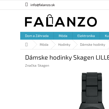
Prejsť
info@falanzo.sk
na
obsah
Dom a Záhrada
Móda
Elektronika
Ku
Domov
Móda
Hodinky
Dámske hodinky
Dámske hodinky Skagen LILL
Značka:
Skagen