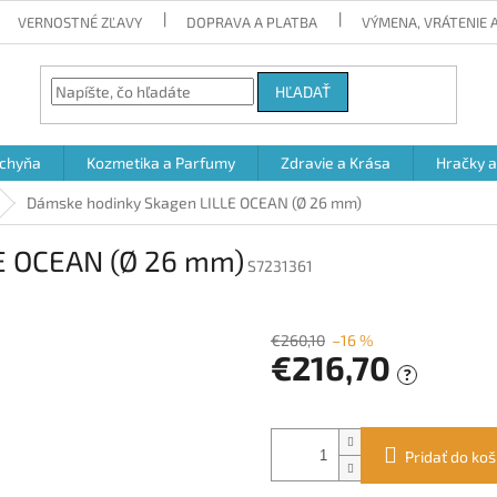
VERNOSTNÉ ZĽAVY
DOPRAVA A PLATBA
VÝMENA, VRÁTENIE
HĽADAŤ
chyňa
Kozmetika a Parfumy
Zdravie a Krása
Hračky 
Dámske hodinky Skagen LILLE OCEAN (Ø 26 mm)
E OCEAN (Ø 26 mm)
S7231361
€260,10
–16 %
€216,70
?
Jednotková
cena:
Pridať do koš