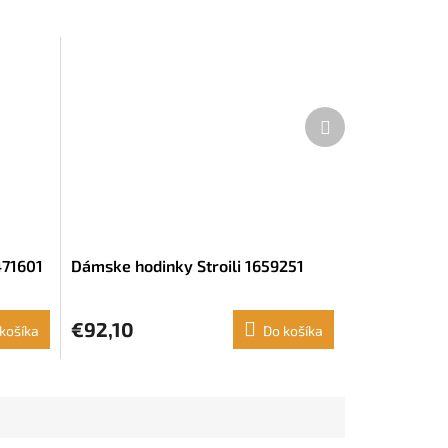
Ďalší
produkt
471601
Dámske hodinky Stroili 1659251
€92,10
košíka
Do košíka