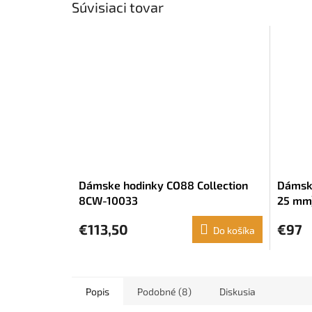
Súvisiaci tovar
Dámske hodinky CO88 Collection
Dámske
8CW-10033
25 mm
€113,50
€97
Do košíka
Popis
Podobné (8)
Diskusia