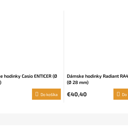
 hodinky Casio ENTICER (Ø
Dámske hodinky Radiant RA
)
(Ø 28 mm)
€40,40
Do košíka
Do 