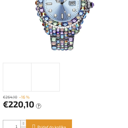
€264,10
–16 %
€220,10
?
Jednotková
cena:
Pridať do košíka