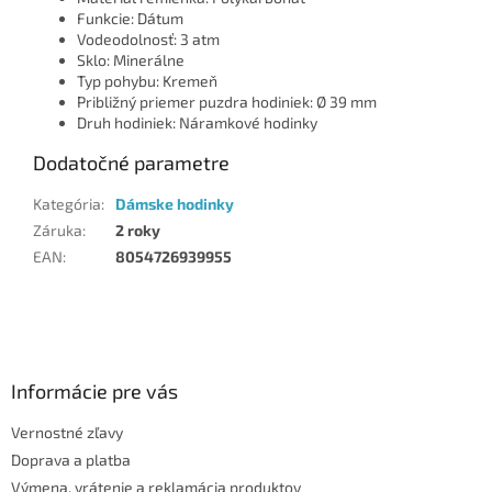
Funkcie: Dátum
Vodeodolnosť: 3 atm
Sklo: Minerálne
Typ pohybu: Kremeň
Približný priemer puzdra hodiniek: Ø 39 mm
Druh hodiniek: Náramkové hodinky
Dodatočné parametre
Kategória
:
Dámske hodinky
Záruka
:
2 roky
EAN
:
8054726939955
Z
á
p
ä
Informácie pre vás
t
Vernostné zľavy
i
Doprava a platba
e
Výmena, vrátenie a reklamácia produktov