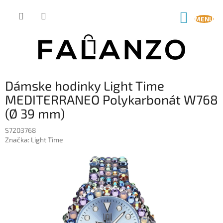
Prejsť
na
NÁKUP
obsah
KOŠÍK
Dámske hodinky Light Time
MEDITERRANEO Polykarbonát W768
(Ø 39 mm)
S7203768
Značka:
Light Time