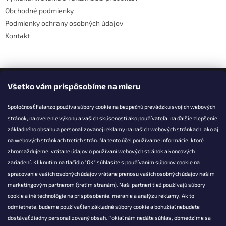
Obchodné podmienky
Podmienky ochrany osobných údajov
Kontakt
Facebook
Všetko vám prispôsobíme na mieru
Spoločnosť Falanzo používa súbory cookie na bezpečnú prevádzku svojich webových
stránok, na overenie výkonu a vašich skúseností ako používateľa, na ďalšie zlepšenie
základného obsahu a personalizovanej reklamy na našich webových stránkach, ako aj
KONTAKT
na webových stránkach tretích strán. Na tento účel používame informácie, ktoré
zhromažďujeme, vrátane údajov o používaní webových stránok a koncových
info@falanzo.sk
zariadení. Kliknutím na tlačidlo "OK" súhlasíte s používaním súborov cookie na
Falanzo.sk
spracovanie vašich osobných údajov vrátane prenosu vašich osobných údajov našim
FalanzoSK
marketingovým partnerom (tretím stranám). Naši partneri tiež používajú súbory
cookie a iné technológie na prispôsobenie, meranie a analýzu reklamy. Ak to
odmietnete, budeme používať len základné súbory cookie a bohužiaľ nebudete
dostávať žiadny personalizovaný obsah. Pokiaľ nám nedáte súhlas, obmedzíme sa