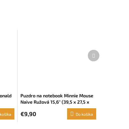
Ďalší
produkt
Donald
Puzdro na notebook Minnie Mouse
Naive Ružová 15,6'' (39,5 x 27,5 x
3,5 cm)
€9,90
košíka
Do košíka