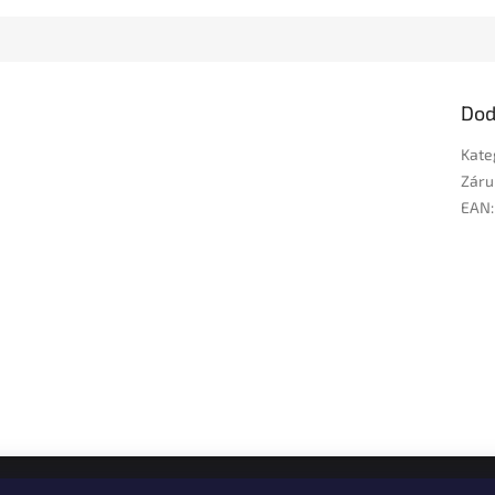
Dod
Kate
Záru
EAN
: