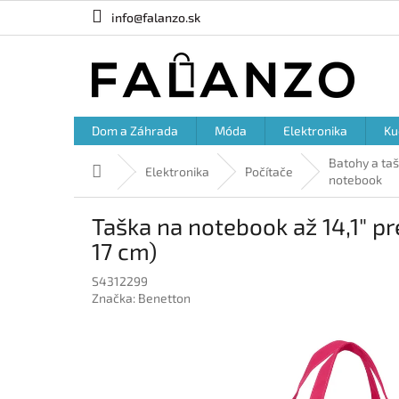
Prejsť
info@falanzo.sk
na
obsah
Dom a Záhrada
Móda
Elektronika
Ku
Batohy a ta
Domov
Elektronika
Počítače
notebook
Taška na notebook až 14,1" p
17 cm)
S4312299
Značka:
Benetton