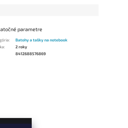
atočné parametre
gória
:
Batohy a tašky na notebook
ka
:
2 roky
8412688576869