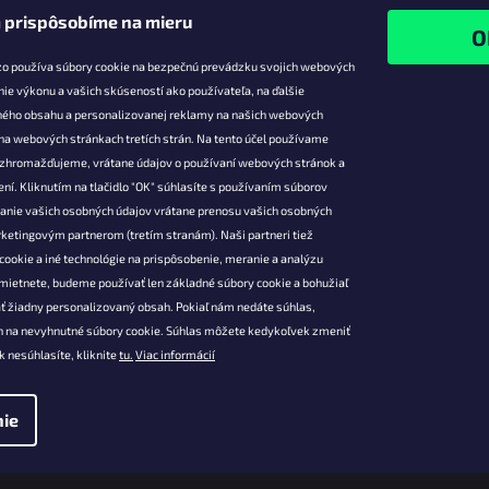
 prispôsobíme na mieru
zo používa súbory cookie na bezpečnú prevádzku svojich webových
nie výkonu a vašich skúseností ako používateľa, na ďalšie
ného obsahu a personalizovanej reklamy na našich webových
 na webových stránkach tretích strán. Na tento účel používame
ie pre vás
Facebook
é zhromažďujeme, vrátane údajov o používaní webových stránok a
zľavy
ní. Kliknutím na tlačidlo "OK" súhlasíte s používaním súborov
vanie vašich osobných údajov vrátane prenosu vašich osobných
platba
ketingovým partnerom (tretím stranám). Naši partneri tiež
átenie a
cookie a iné technológie na prispôsobenie, meranie a analýzu
 produktov
mietnete, budeme používať len základné súbory cookie a bohužiaľ
podmienky
ť žiadny personalizovaný obsah. Pokiaľ nám nedáte súhlas,
 ochrany
 na nevyhnutné súbory cookie. Súhlas môžete kedykoľvek zmeniť
údajov
k nesúhlasíte, kliknite
tu.
Viac informácií
ie