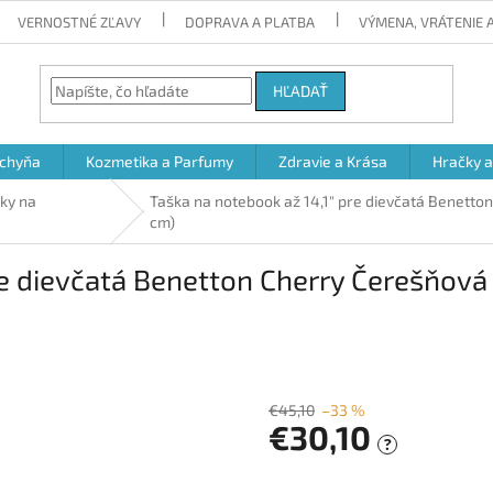
VERNOSTNÉ ZĽAVY
DOPRAVA A PLATBA
VÝMENA, VRÁTENIE
HĽADAŤ
chyňa
Kozmetika a Parfumy
Zdravie a Krása
Hračky 
šky na
Taška na notebook až 14,1" pre dievčatá Benetto
cm)
re dievčatá Benetton Cherry Čerešňov
€45,10
–33 %
€30,10
?
Jednotková