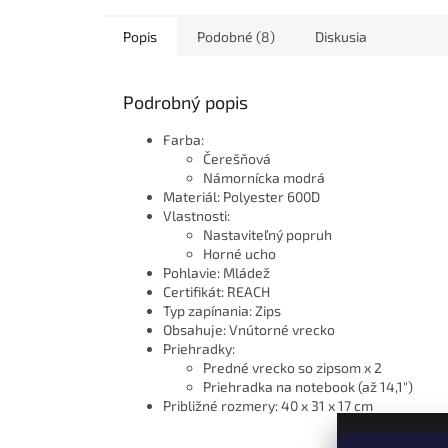
Popis
Podobné (8)
Diskusia
Podrobný popis
Farba:
Čerešňová
Námornícka modrá
Materiál: Polyester 600D
Vlastnosti:
Nastaviteľný popruh
Horné ucho
Pohlavie: Mládež
Certifikát: REACH
Typ zapínania: Zips
Obsahuje: Vnútorné vrecko
Priehradky:
Predné vrecko so zipsom x 2
Priehradka na notebook (až 14,1")
Približné rozmery: 40 x 31 x 17 cm