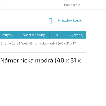
 A REKLAMÁCIA PRODUKTOV
OBCHODNÉ PODMIENKY
Prihlásenie
PODMIENK
NÁKUPNÝ
Prázdny košík
KOŠÍK
a kostýmy
Šport a Záľuby
18+
Výpredaj
n Cherry Čerešňová Námornícka modrá (40 x 31 x 17
á Námornícka modrá (40 x 31 x