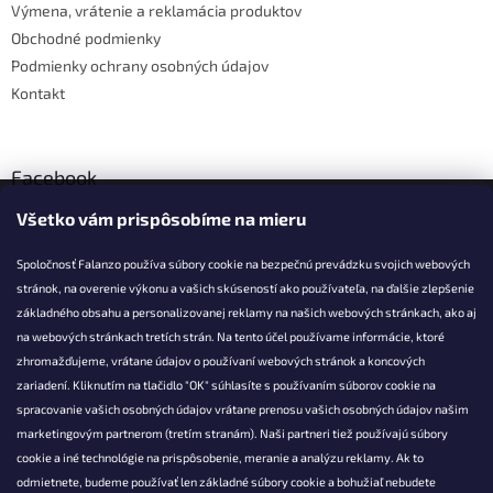
Výmena, vrátenie a reklamácia produktov
Obchodné podmienky
Podmienky ochrany osobných údajov
Kontakt
Facebook
Všetko vám prispôsobíme na mieru
Falanzo.sk
Spoločnosť Falanzo používa súbory cookie na bezpečnú prevádzku svojich webových
stránok, na overenie výkonu a vašich skúseností ako používateľa, na ďalšie zlepšenie
základného obsahu a personalizovanej reklamy na našich webových stránkach, ako aj
KONTAKT
na webových stránkach tretích strán. Na tento účel používame informácie, ktoré
zhromažďujeme, vrátane údajov o používaní webových stránok a koncových
info@falanzo.sk
zariadení. Kliknutím na tlačidlo "OK" súhlasíte s používaním súborov cookie na
Falanzo.sk
spracovanie vašich osobných údajov vrátane prenosu vašich osobných údajov našim
FalanzoSK
marketingovým partnerom (tretím stranám). Naši partneri tiež používajú súbory
cookie a iné technológie na prispôsobenie, meranie a analýzu reklamy. Ak to
odmietnete, budeme používať len základné súbory cookie a bohužiaľ nebudete