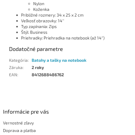
Nylon
Koženka
Približné rozmery: 34 x 25 x 2 cm
Veľkosť obrazovky: 14''
Typ zapínania: Zips
Štýl: Business
Priehradky: Priehradka na notebook (až 14")
Dodatočné parametre
Kategória
:
Batohy a tašky na notebook
Záruka
:
2 roky
EAN
:
8412688486762
Z
á
p
ä
Informácie pre vás
t
Vernostné zľavy
i
Doprava a platba
e