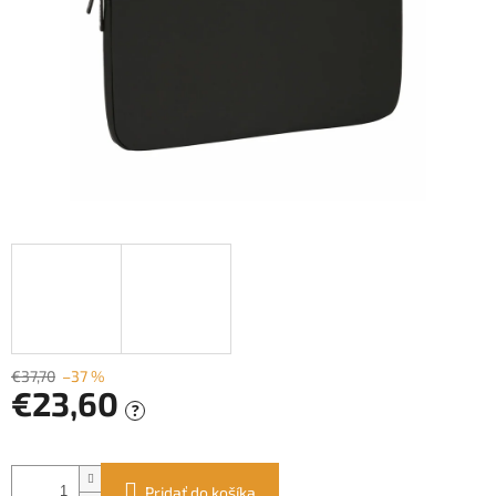
€37,70
–37 %
€23,60
?
Jednotková
cena:
Pridať do košíka