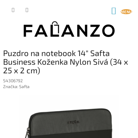
Prejsť
na
NÁKUP
obsah
KOŠÍK
Puzdro na notebook 14" Safta
Business Koženka Nylon Sivá (34 x
25 x 2 cm)
S4306792
Značka:
Safta