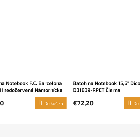
na Notebook F.C. Barcelona
Batoh na Notebook 15,6'' Dic
 Hnedočervená Námornícka
D31839-RPET Čierna
31 x 41 x 16 cm 14,1"
60
€72,20
Do košíka
Do 