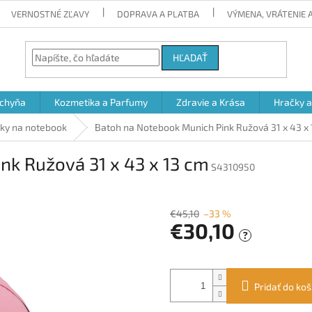
VERNOSTNÉ ZĽAVY
DOPRAVA A PLATBA
VÝMENA, VRÁTENIE
HĽADAŤ
chyňa
Kozmetika a Parfumy
Zdravie a Krása
Hračky 
šky na notebook
Batoh na Notebook Munich Pink Ružová 31 x 43 x
nk Ružová 31 x 43 x 13 cm
S4310950
€45,10
–33 %
€30,10
?
Jednotková
cena:
Pridať do koš