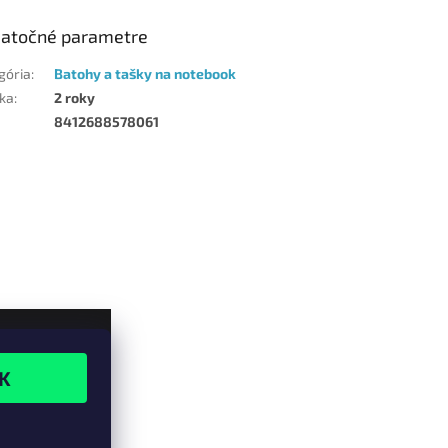
atočné parametre
gória
:
Batohy a tašky na notebook
ka
:
2 roky
8412688578061