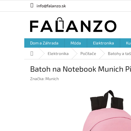
Prejsť
info@falanzo.sk
na
obsah
Dom a Záhrada
Móda
Elektronika
Ku
Domov
Elektronika
Počítače
Batohy a ta
Batoh na Notebook Munich Pi
Značka:
Munich