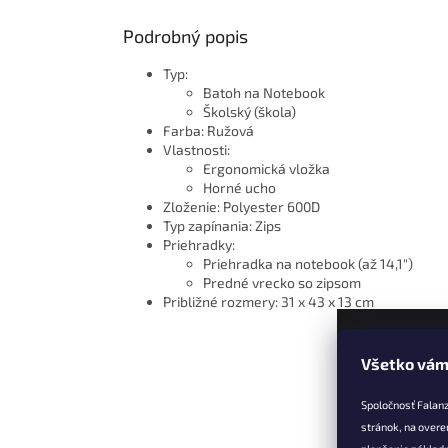
Podrobný popis
Typ:
Batoh na Notebook
Školský (škola)
Farba: Ružová
Vlastnosti:
Ergonomická vložka
Horné ucho
Zloženie: Polyester 600D
Typ zapínania: Zips
Priehradky:
Priehradka na notebook (až 14,1")
Predné vrecko so zipsom
Približné rozmery: 31 x 43 x 13 cm
Všetko vám
Z
á
Spoločnosť Falan
p
stránok, na overe
ä