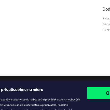
Dod
Kate
Záru
EAN
:
 prispôsobíme na mieru
zo používa súbory cookie na bezpečnú prevádzku svojich webových
nie výkonu a vašich skúseností ako používateľa, na ďalšie