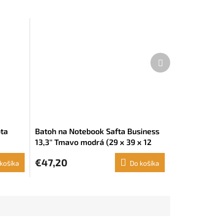
Ďalší
produkt
ota
Batoh na Notebook Safta Business
13,3'' Tmavo modrá (29 x 39 x 12
cm)
€47,20
košíka
Do košíka