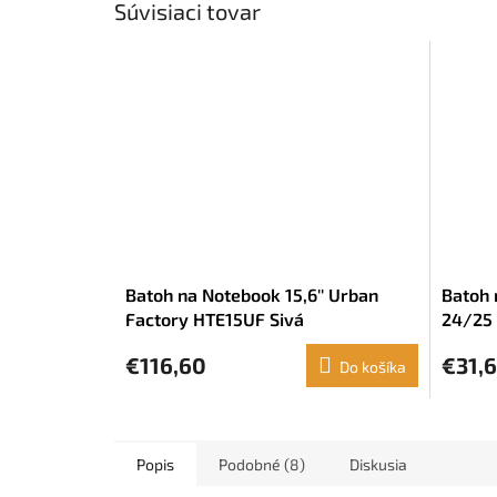
Súvisiaci tovar
Batoh na Notebook 15,6'' Urban
Batoh 
Factory HTE15UF Sivá
24/25
modrá 
€116,60
€31,
Do košíka
Popis
Podobné (8)
Diskusia